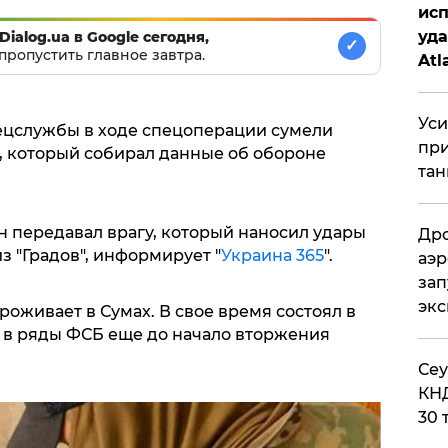
исп
уда
Dialog.ua в Google сегодня,
✓
пропустить главное завтра.
Atl
би
Уси
пецслужбы в ходе спецоперации сумели
при
, который собирал данные об обороне
тан
передавал врагу, который наносил удары
Дро
 "Градов", информирует "
Украина 365
".
аэр
зап
эк
роживает в Сумах. В свое время состоял в
н в ряды ФСБ еще до начало вторжения
​Се
КНД
30 