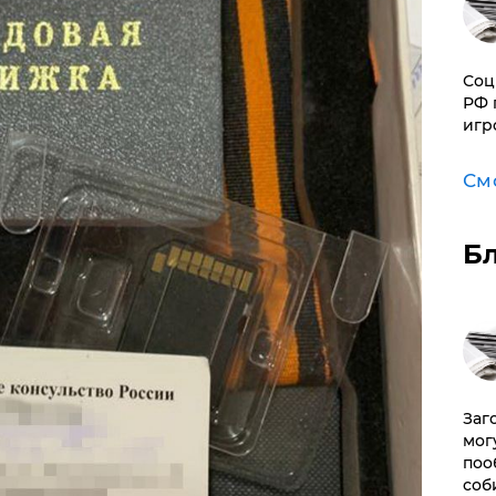
Соц
РФ 
игр
См
Б
Заг
мог
поо
соб