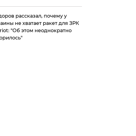
оров рассказал, почему у
аины не хватает ракет для ЗРК
riot: "Об этом неоднократно
орилось"