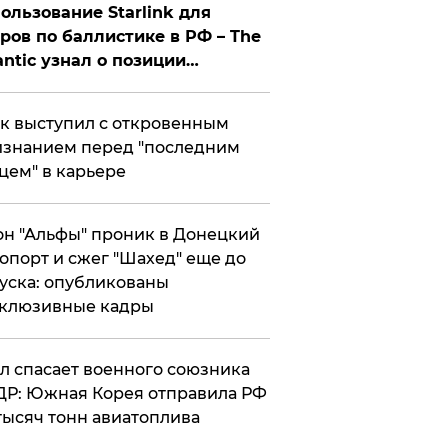
ользование Starlink для
ров по баллистике в РФ – The
antic узнал о позиции
знесмена
к выступил с откровенным
знанием перед "последним
цем" в карьере
н "Альфы" проник в Донецкий
опорт и сжег "Шахед" еще до
уска: опубликованы
склюзивные кадры
ул спасает военного союзника
Р: Южная Корея отправила РФ
тысяч тонн авиатоплива