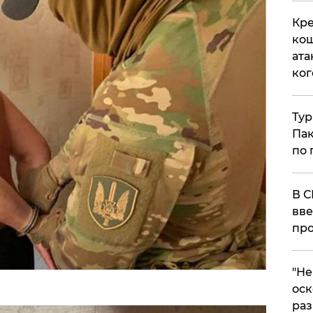
Кре
кош
ата
ког
Тур
Пак
по 
В С
вве
про
​"Н
оск
раз