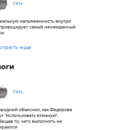
Сеть
иальную напряженность внутри
провоцирует самый неожиданный
ок
отреть ещё
логи
Сеть
ородний объяснил, как Федорова
ут "использовать втемную",
бещав то, чего выполнять не
ираются