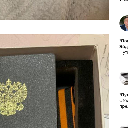
​"По
Эйд
Пут
"Пу
с У
пре