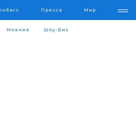
онбасс
Пресса
Мир
Мнение
Шоу-Биз