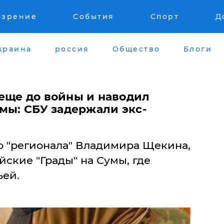
озрение
События
Спорт
Д
краина
россия
Общество
Блоги
 еще до войны и наводил
мы: СБУ задержали экс-
 "регионала" Владимира Щекина,
ские "Грады" на Сумы, где
ьей.