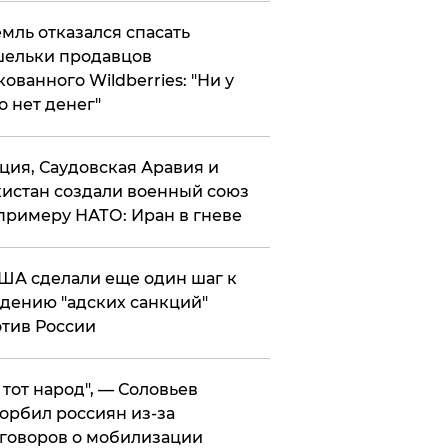
мль отказался спасать
ельки продавцов
кованного Wildberries: "Ни у
о нет денег"
ция, Саудовская Аравия и
истан создали военный союз
примеру НАТО: Иран в гневе
ША сделали еще один шаг к
дению "адских санкций"
тив России
е тот народ", — Соловьев
орбил россиян из-за
говоров о мобилизации