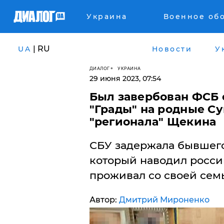
Украина
Военное об
| RU
UA
Новости
У
ДИАЛОГ
УКРАИНА
29 июня 2023, 07:54
​Был завербован ФСБ
"Грады" на родные Су
"регионала" Щекина
СБУ задержала бывшего
который наводил россий
проживал со своей сем
Автор:
Дмитрий Мироненко