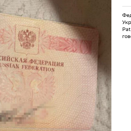
Фед
Укр
Pat
гов