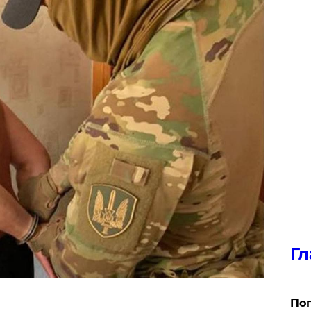
Гл
Поп