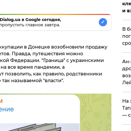
клю
и в
Dialog.ua в Google сегодня,
✓
пропустить главное завтра.
В б
пог
сро
 оккупации в Донецке возобновили продажу
тов. Правда, путешествия можно
ской Федерации. "Граница" с украинскими
Ан-
на все время пандемии, а
дро
ут позволить, как правило, родственники
воз
так называемой "власти".
Ле
На 
Тат
— с