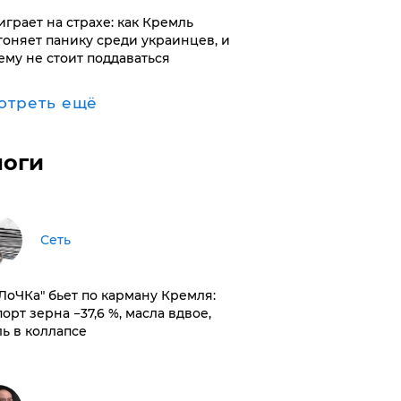
играет на страхе: как Кремль
гоняет панику среди украинцев, и
ему не стоит поддаваться
отреть ещё
логи
Сеть
оЛоЧКа" бьет по карману Кремля:
орт зерна −37,6 %, масла вдвое,
ль в коллапсе