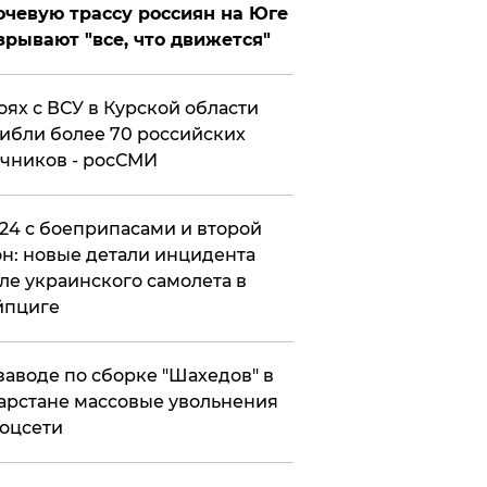
чевую трассу россиян на Юге
зрывают "все, что движется"
оях с ВСУ в Курской области
ибли более 70 российских
чников - росСМИ
24 с боеприпасами и второй
н: новые детали инцидента
ле украинского самолета в
йпциге
заводе по сборке "Шахедов" в
арстане массовые увольнения
оцсети