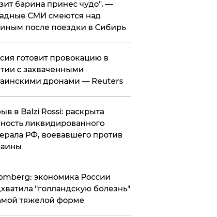
зит барина принес чудо", —
адные СМИ смеются над
иным после поездки в Сибирь
ссия готовит провокацию в
тии с захваченными
аинскими дронами — Reuters
рыв в Balzi Rossi: раскрыта
ность ликвидированного
ерала РФ, воевавшего против
раины
omberg: экономика России
хватила "голландскую болезнь"
амой тяжелой форме