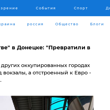
озрение
События
Спорт
Д
краина
россия
Общество
Блоги
ве" в Донецке: "Превратили в
 и других оккупированных городах
 вокзалы, а отстроенный к Евро -
.