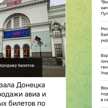
"Ви
зап
Пут
​Ро
Бал
укр
​Вз
лич
ген
Ук
Blo
под
в с