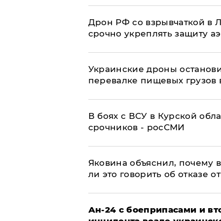
​Дрон РФ со взрывчаткой в
срочно укреплять защиту а
Украинские дроны останов
перевалке пищевых грузов 
В боях с ВСУ в Курской обл
срочников - росСМИ
Яковина объяснил, почему 
ли это говорить об отказе о
Ан-24 с боеприпасами и вт
инцидента возле украинск