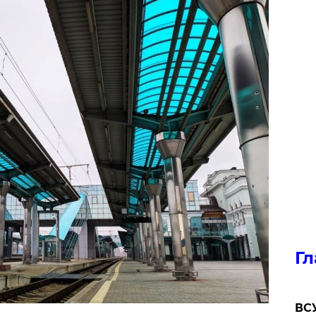
Гл
ВСУ