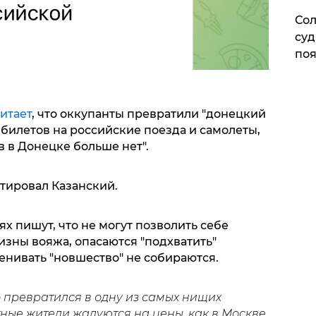
Сол
суд
поя
итает
, что оккупанты превратили "донецкий
 билетов на российские поезда и самолеты,
в в Донецке больше нет".
нтировал Казанский.
 пишут, что не могут позволить себе
зны вояжа, опасаются "подхватить"
ценивать "новшество" не собираются.
о превратился в одну из самых нищих
ные жители жалуются на цены, как в Москве,