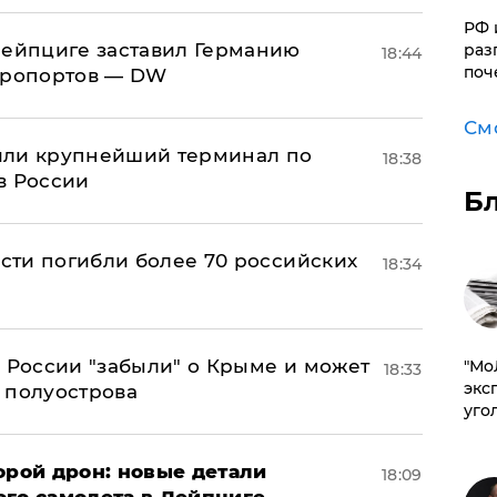
РФ 
 Лейпциге заставил Германию
раз
18:44
поч
эропортов — DW
См
или крупнейший терминал по
18:38
в России
Б
асти погибли более 70 российских
18:34
в России "забыли" о Крыме и может
​"М
18:33
эксп
т полуострова
уго
орой дрон: новые детали
18:09
ого самолета в Лейпциге