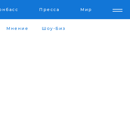
онбасс
Пресса
Мир
Мнение
Шоу-Биз