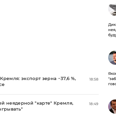
Дик
нея
буд
Яко
Кремля: экспорт зерна −37,6 %,
"за
18:58
гов
се
ей неядерной "карте" Кремля,
18:49
ыгрывать"