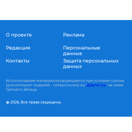
О проекте
Реклама
Редакция
Персональные
данные
Контакты
Защита персональных
данных
Использование материалов разрешается при условии ссылки
(для интернет-изданий - гиперссылки) на "
Диалог.ua
" не ниже
третьего абзаца.
� 2026,
Все права защищены.