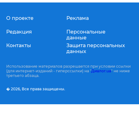
О проекте
Реклама
Редакция
Персональные
данные
Контакты
Защита персональных
данных
Использование материалов разрешается при условии ссылки
(для интернет-изданий - гиперссылки) на "
Диалог.ua
" не ниже
третьего абзаца.
� 2026,
Все права защищены.