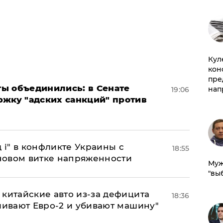
Куле
кон
пре
ы объединились: в Сенате
нап
19:06
ржку "адских санкций" против
 і" в конфликте Украины с
18:55
новом витке напряженности
Муж
"вы
китайские авто из-за дефицита
18:36
ливают Евро-2 и убивают машину"