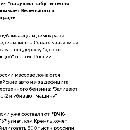
ич "нарушил табу" и тепло
нимает Зеленского в
лграде
публиканцы и демократы
единились: в Сенате указали на
ьную поддержку "адских
кций" против России
оссии массово ломаются
айские авто из-за дефицита
ественного бензина: "Заливают
о-2 и убивают машину"
ски уже составляют: "ВЧК-
У" узнал, как Кремль хочет
илизовать 800 тысяч россиян