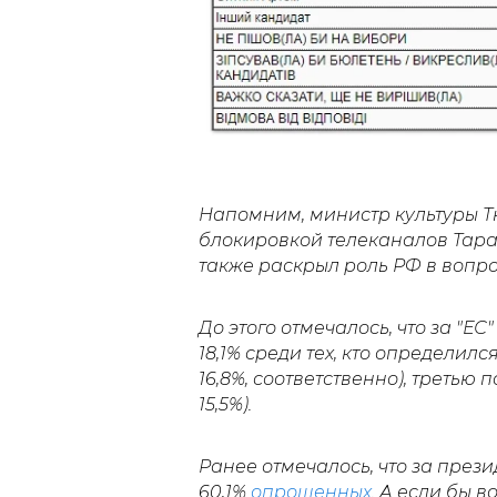
Напомним, министр культуры Т
блокировкой телеканалов Тар
также раскрыл роль РФ в вопр
До этого отмечалось, что за "ЕС
18,1% среди тех, кто определилс
16,8%, соответственно), третью
15,5%).
Ранее отмечалось, что за през
60,1%
опрошенных
. А если бы в