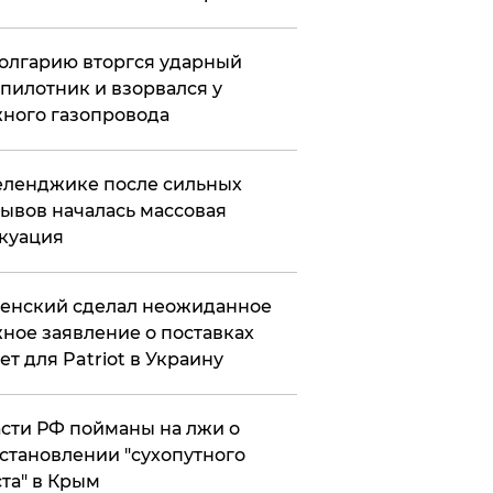
олгарию вторгся ударный
пилотник и взорвался у
ного газопровода
еленджике после сильных
ывов началась массовая
куация
енский сделал неожиданное
ное заявление о поставках
ет для Patriot в Украину
сти РФ пойманы на лжи о
становлении "сухопутного
та" в Крым