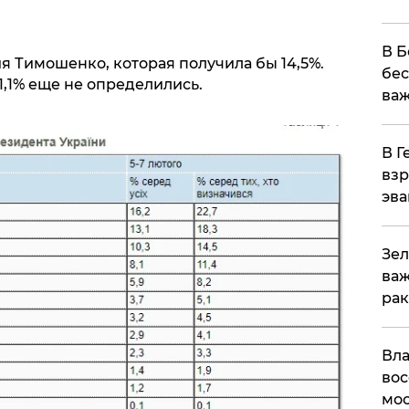
В Б
я Тимошенко, которая получила бы 14,5%.
бес
1,1% еще не определились.
важ
В Г
взр
эва
Зел
важ
рак
Вла
вос
мос