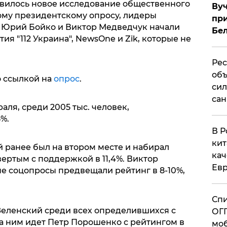
оявилось новое исследование общественного
Вуч
ому президентскому опросу, лидеры
при
 Юрий Бойко и Виктор Медведчук начали
Бе
ия "112 Украина", NewsOne и Zik, которые не
Рес
объ
о ссылкой на
опрос
.
сил
сан
аля, среди 2005 тыс. человек,
%.
В Р
кит
й ранее был на втором месте и набирал
кач
вертым с поддержкой в 11,4%. Виктор
Евр
е соцопросы предвещали рейтинг в 8-10%,
Спи
еленский среди всех определившихся с
ОГП
За ним идет Петр Порошенко с рейтингом в
моб