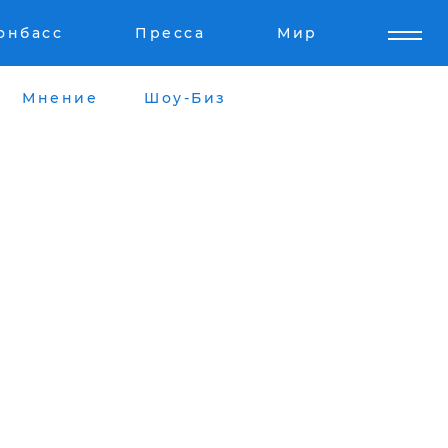
онбасс
Пресса
Мир
Мнение
Шоу-Биз