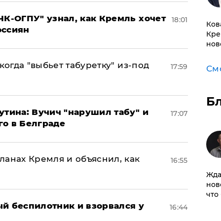
ЧК-ОГПУ" узнал, как Кремль хочет
18:01
Ков
оссиян
Кре
нов
когда "выбьет табуретку" из-под
17:59
См
Б
утина: Вучич "нарушил табу" и
17:07
го в Белграде
ланах Кремля и объяснил, как
16:55
Жда
нов
что
ый беспилотник и взорвался у
16:44