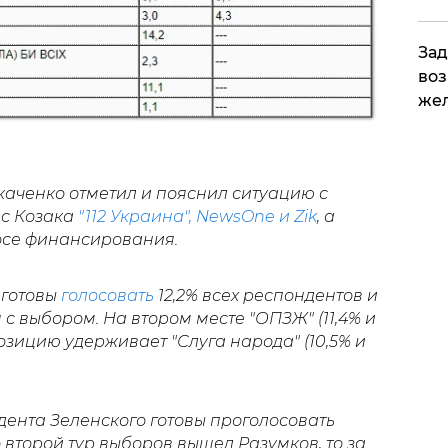
Зад
воз
жел
каченко отметил и пояснил ситуацию с
ас Козака
"112 Украина", NewsOne и Zik
, а
осе финансирования.
" готовы
голосовать
12,2% всех респондентов и
я с выбором. На втором месте "ОПЗЖ" (11,4% и
 позицию удерживает "Слуга народа" (10,5% и
идента Зеленского готовы проголосовать
о второй тур выборов вышел Разумков, то за