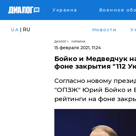
Украина
Военное об
| RU
UA
Новости
У
ДИАЛОГ
УКРАИНА
15 февраля 2021, 11:24
Бойко и Медведчук н
фоне закрытия "112 У
Согласно новому прези
"ОПЗЖ" Юрий Бойко и В
рейтинги на фоне закрыт