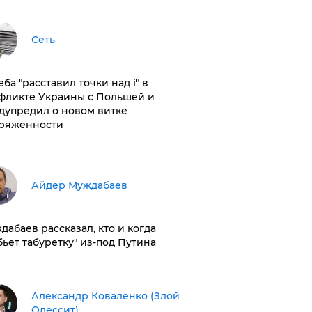
Сеть
ба "расставил точки над і" в
фликте Украины с Польшей и
дупредил о новом витке
ряженности
Айдер Муждабаев
дабаев рассказал, кто и когда
бьет табуретку" из-под Путина
Александр Коваленко (Злой
Одессит)