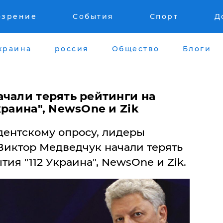
озрение
События
Спорт
Д
краина
россия
Общество
Блоги
ачали терять рейтинги на
краина", NewsOne и Zik
дентскому опросу, лидеры
иктор Медведчук начали терять
ия "112 Украина", NewsOne и Zik.