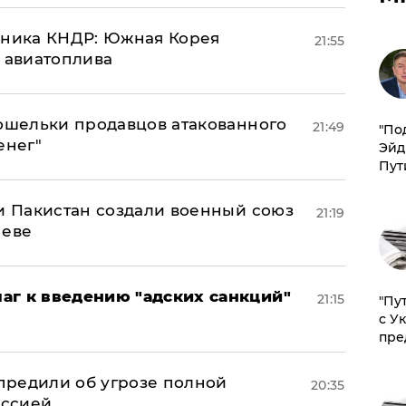
юзника КНДР: Южная Корея
21:55
н авиатоплива
кошельки продавцов атакованного
21:49
​"По
енег"
Эйд
Пут
 и Пакистан создали военный союз
21:19
неве
аг к введению "адских санкций"
21:15
"Пу
с У
пре
предили об угрозе полной
20:35
оссией