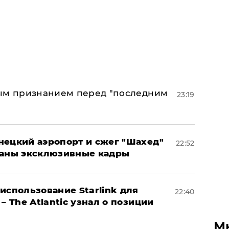
ным признанием перед "последним
23:19
нецкий аэропорт и сжег "Шахед"
22:52
ваны эксклюзивные кадры
использование Starlink для
22:40
– The Atlantic узнал о позиции
М