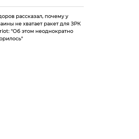
оров рассказал, почему у
аины не хватает ракет для ЗРК
riot: "Об этом неоднократно
орилось"