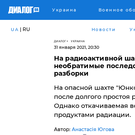
Украина
Военное об
| RU
UA
Новости
У
ДИАЛОГ
УКРАИНА
31 января 2021, 20:30
На радиоактивной ша
необратимые последс
разборки
На опасной шахте "Юнк
после долгого простоя 
Однако откачиваемая в
продуктами радиации.
Автор:
Анастасія Югова