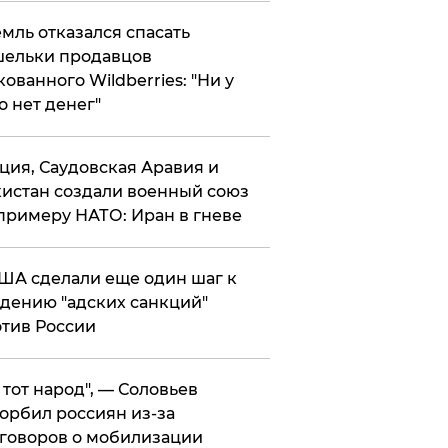
мль отказался спасать
ельки продавцов
кованного Wildberries: "Ни у
о нет денег"
ция, Саудовская Аравия и
истан создали военный союз
примеру НАТО: Иран в гневе
ША сделали еще один шаг к
дению "адских санкций"
тив России
е тот народ", — Соловьев
орбил россиян из-за
говоров о мобилизации