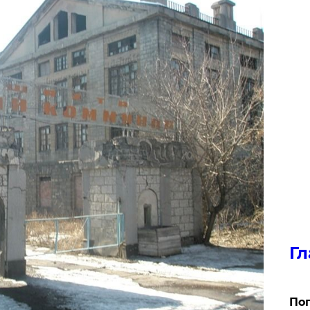
Гл
Поп