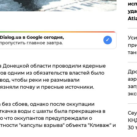
исп
уда
Atl
би
Dialog.ua в Google сегодня,
Уси
✓
пропустить главное завтра.
при
тан
" в Донецкой области проводили ядерные
Дро
ов одним из обязательств властей было
аэр
вод, чтобы реки не размывали
зап
рязняли почву и пресные источники.
эк
а без сбоев, однако после оккупации
ткачка воды с шахты была прекращена в
​Се
 то что оккупантов предупреждали о
КНД
ности "капсулы взрыва" объекта "Кливаж" и
30 