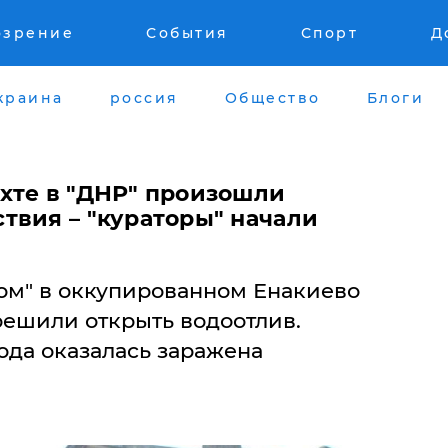
озрение
События
Спорт
Д
краина
россия
Общество
Блоги
хте в "ДНР" произошли
твия – "кураторы" начали
ом" в оккупированном Енакиево
решили открыть водоотлив.
ода оказалась заражена