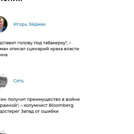
Игорь Эйдман
дставит голову под табакерку", –
ман описал сценарий краха власти
ина
Сеть
тин получит преимущество в войне
краиной", – колумнист Bloomberg
достерег Запад от ошибки