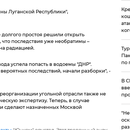
Кре
йны Луганской Республики",
кош
ата
ког
е долгого простоя решили открыть
, что последствия уже необратимы –
на радиацией.
Тур
Пак
по 
вода успела попасть в водоемы "ДНР".
 вероятных последствий, начали разборки", -
В С
вве
 реорганизации угольной отрасли также не
про
ескую экспертизу. Теперь, в случае
ми сделают назначенных Москвой
​"Н
оск
раз