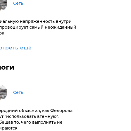
Сеть
иальную напряженность внутри
провоцирует самый неожиданный
ок
отреть ещё
логи
Сеть
ородний объяснил, как Федорова
ут "использовать втемную",
бещав то, чего выполнять не
ираются