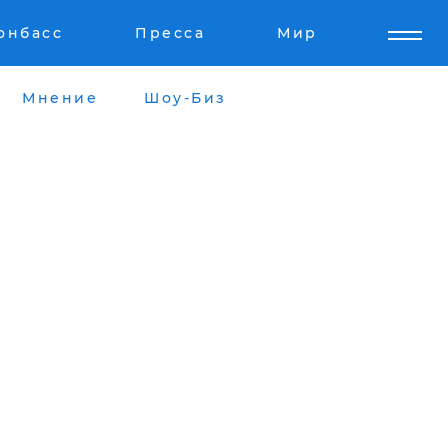
онбасс
Пресса
Мир
Мнение
Шоу-Биз