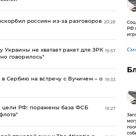
 оскорбил россиян из-за разговоров
20:28
Соц
РФ 
игр
См
у Украины не хватает ракет для ЗРК
19:57
тно говорилось"
Б
в Сербию на встречу с Вучичем – о
19:33
2 цели РФ: поражены база ФСБ
19:27
флота"
Заг
мог
поо
соб