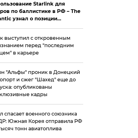
ользование Starlink для
ров по баллистике в РФ – The
antic узнал о позиции
знесмена
к выступил с откровенным
знанием перед "последним
цем" в карьере
н "Альфы" проник в Донецкий
опорт и сжег "Шахед" еще до
уска: опубликованы
склюзивные кадры
ул спасает военного союзника
Р: Южная Корея отправила РФ
тысяч тонн авиатоплива