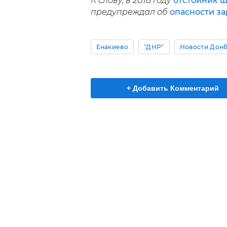
К слову, в 2018 году
отстойник 
предупреждал об
опасности з
Енакиево
"ДНР"
Новости Донб
+ Добавить Комментарий