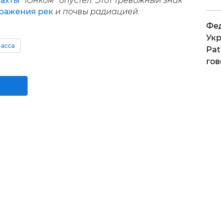
шахты
"Юнком" опустел. Этот тревожный знак
аражения рек
и почвы радиацией.
Фед
Укр
асса
Pat
гов