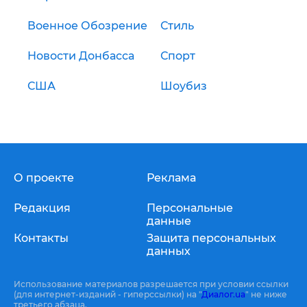
Военное Обозрение
Стиль
Новости Донбасса
Спорт
США
Шоубиз
О проекте
Реклама
Редакция
Персональные
данные
Контакты
Защита персональных
данных
Использование материалов разрешается при условии ссылки
(для интернет-изданий - гиперссылки) на "
Диалог.ua
" не ниже
третьего абзаца.