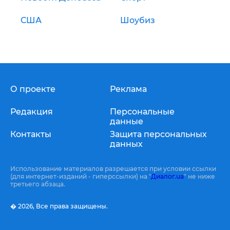
США
Шоубиз
О проекте
Реклама
Редакция
Персональные
данные
Контакты
Защита персональных
данных
Использование материалов разрешается при условии ссылки
(для интернет-изданий - гиперссылки) на "
Диалог.ua
" не ниже
третьего абзаца.
� 2026,
Все права защищены.