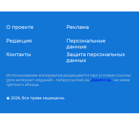
О проекте
Реклама
Редакция
Персональные
данные
Контакты
Защита персональных
данных
Использование материалов разрешается при условии ссылки
(для интернет-изданий - гиперссылки) на "
Диалог.ua
" не ниже
третьего абзаца.
� 2026,
Все права защищены.