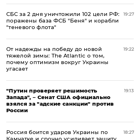
СБС за 2 дня уничтожили 102 цели РФ:
19:27
поражены база ФСБ "Беня" и корабли
"теневого флота"
От надежды на победу до новой
19:22
тяжелой зимы: The Atlantic о том,
почему оптимизм вокруг Украины
угасает
"Путин проверяет решимость
19:13
Запада", – Сенат США официально
взялся за "адские санкции" против
России
Россия боится ударов Украины по
18:27
Камчатке и срочно усиливает защиту