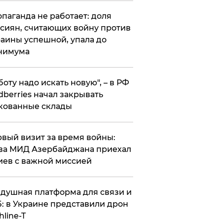
опаганда не работает: доля
сиян, считающих войну против
аины успешной, упала до
нимума
боту надо искать новую", – в РФ
dberries начал закрывать
кованные склады
вый визит за время войны:
ва МИД Азербайджана приехал
иев с важной миссией
душная платформа для связи и
: в Украине представили дрон
hline-T