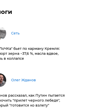
логи
Сеть
оЛоЧКа" бьет по карману Кремля:
орт зерна −37,6 %, масла вдвое,
ль в коллапсе
Олег Жданов
нов рассказал, как Путин пытается
рочить "прилет черного лебедя",
орый "готовится ко взлету"