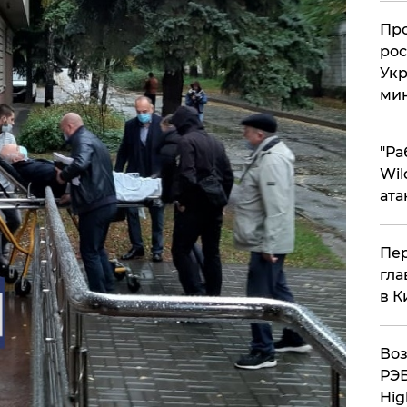
​Пр
рос
Укр
ми
"Ра
Wil
ата
Пер
гла
в К
Воз
РЭБ
Hig