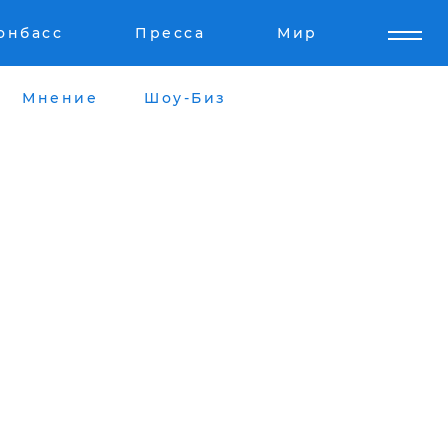
онбасс
Пресса
Мир
Мнение
Шоу-Биз