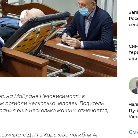
Зап
Рос
сев
Сик
тер
оли
ря, на Майдане Независимости в
м погибли несколько человек. Водитель
Чал
ранил еще несколько машин: отмечается,
Пут
Укр
См
в результате ДТП в Харькове погибли 41-