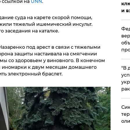
 ссылкой на
UNN
.
клю
и в
дание суда на карете скорой помощи,
ужили тяжелый ишемический инсульт.
Фед
о заседания на каталке.
вер
объ
Назаренко под арест в связи с тяжелыми
про
орона защиты настаивала на смягчении
мы со здоровьем у виновного. В конечном
я иномарки к двум месяцам домашнего
​"В
ить электронный браслет.
усп
укр
рак
Сик
тер
оли