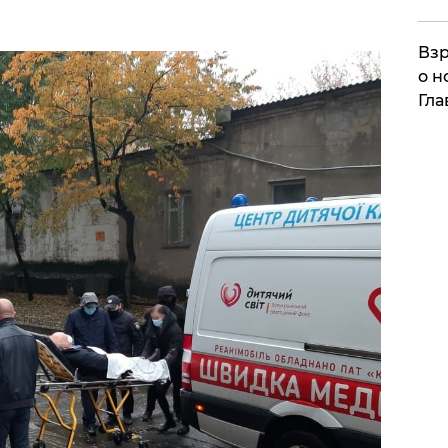
Взр
о н
Гла