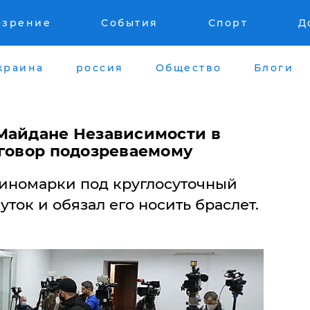
озрение
События
Спорт
Д
краина
россия
Общество
Блоги
Майдане Независимости в
иговор подозреваемому
 иномарки под круглосуточный
ток и обязал его носить браслет.