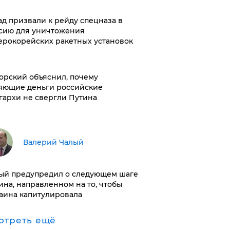
ад призвали к рейду спецназа в
сию для уничтожения
ерокорейских ракетных установок
орский объяснил, почему
яющие деньги российские
гархи не свергли Путина
Валерий Чалый
ый предупредил о следующем шаге
ина, направленном на то, чтобы
аина капитулировала
отреть ещё