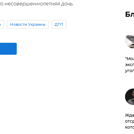
го несовершеннолетняя дочь.
Б
о
Новости Украины
ДТП
​"М
эксп
уго
Жда
отс
кот