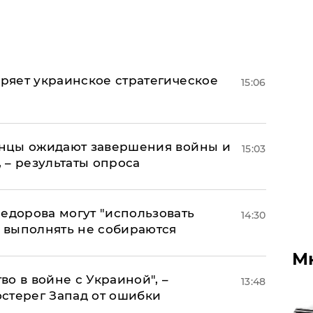
оряет украинское стратегическое
15:06
аинцы ожидают завершения войны и
15:03
, – результаты опроса
едорова могут "использовать
14:30
о выполнять не собираются
М
о в войне с Украиной", –
13:48
стерег Запад от ошибки