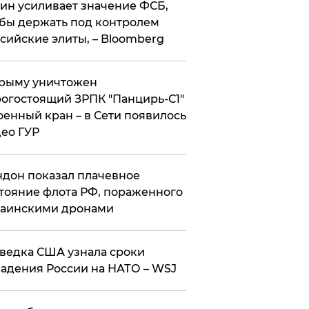
ин усиливает значение ФСБ,
бы держать под контролем
сийские элиты, – Bloomberg
рыму уничтожен
огостоящий ЗРПК "Панцирь-С1"
оенный кран – в Сети появилось
ео ГУР
дон показал плачевное
тояние флота РФ, пораженного
раинскими дронами
ведка США узнала сроки
адения России на НАТО – WSJ