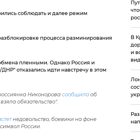
Пут
что
рились соблюдать и далее режим
рос
В К
 разблокировке процесса разминирования
дор
и в
вид
обмена пленными. Однако Россия и
ДНР" отказались идти навстречу в этом
Лон
сос
ук
 россиянка Никонорова
сообщила
об
 взяла обязательство".
Раз
стет
недовольство, боевики на фоне
нап
 символ России.