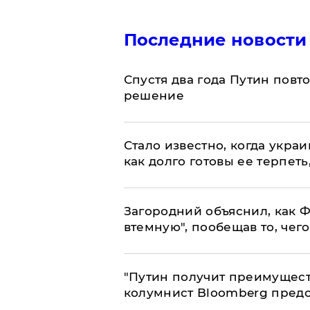
Последние новости
Спустя два года Путин повт
решение
Стало известно, когда укр
как долго готовы ее терпеть
Загородний объяснил, как Ф
втемную", пообещав то, чег
"Путин получит преимуществ
колумнист Bloomberg предо