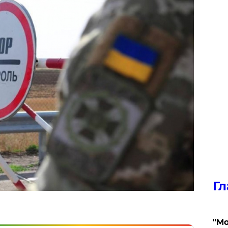
Гл
"Мо