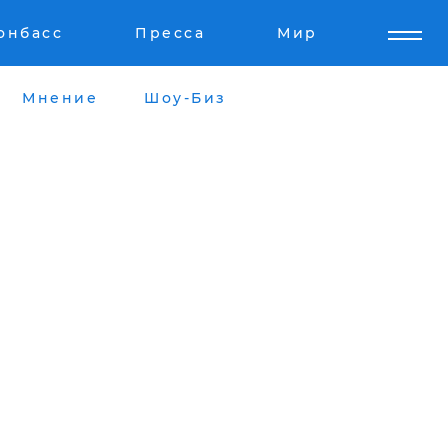
онбасс
Пресса
Мир
Мнение
Шоу-Биз