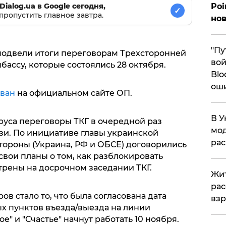
Poi
Dialog.ua в Google сегодня,
✓
пропустить главное завтра.
нов
"Пу
подвели итоги переговорам Трехсторонней
вой
бассу, которые состоялись 28 октября.
Blo
ош
ван
на официальном сайте ОП.
В У
руса переговоры ТКГ в очередной раз
мод
зи. По инициативе главы украинской
ра
тороны (Украина, РФ и ОБСЕ) договорились
свои планы о том, как разблокировать
трены на досрочном заседании ТКГ.
Жит
рас
в стало то, что была согласована дата
вз
ых пунктов въезда/выезда на линии
" и "Счастье" начнут работать 10 ноября.