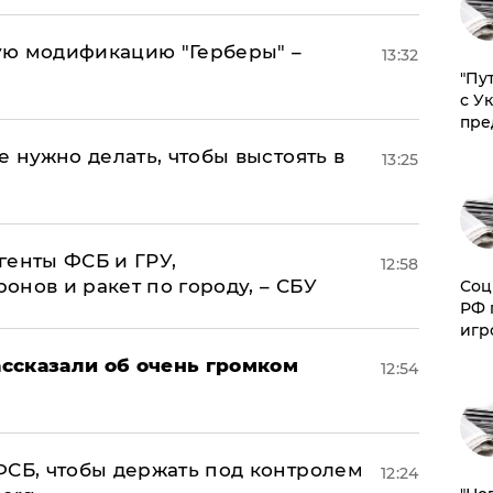
ую модификацию "Герберы" –
13:32
"Пу
с У
пре
е нужно делать, чтобы выстоять в
13:25
генты ФСБ и ГРУ,
12:58
нов и ракет по городу, – СБУ
Соц
РФ 
игр
ссказали об очень громком
12:54
ФСБ, чтобы держать под контролем
12:24