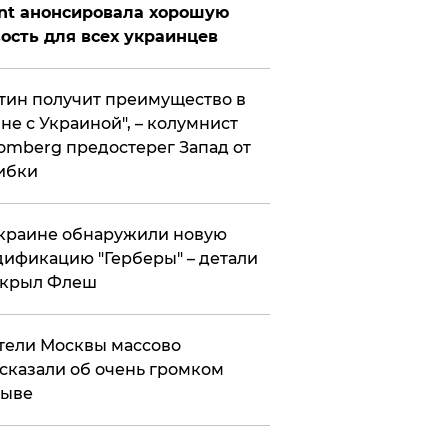
nt анонсировала хорошую
ость для всех украинцев
тин получит преимущество в
не с Украиной", – колумнист
omberg предостерег Запад от
ибки
краине обнаружили новую
ификацию "Герберы" – детали
скрыл Флеш
ели Москвы массово
сказали об очень громком
рыве