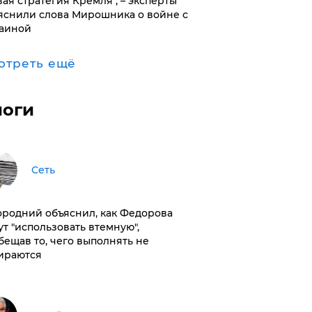
вая стратегия Кремля", – эксперты
яснили слова Мирошника о войне с
аиной
отреть ещё
логи
Сеть
ородний объяснил, как Федорова
ут "использовать втемную",
бещав то, чего выполнять не
ираются