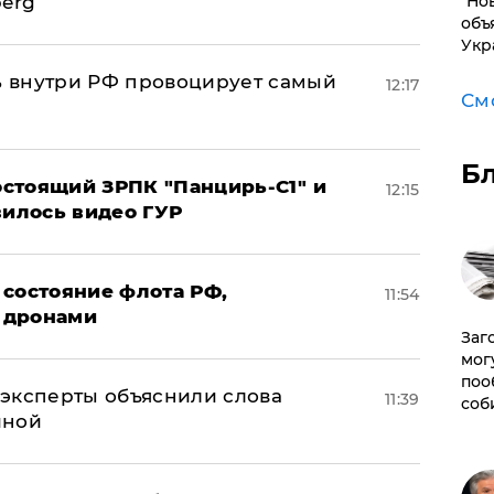
"Но
berg
объ
Укр
 внутри РФ провоцирует самый
12:17
См
Б
стоящий ЗРПК "Панцирь-С1" и
12:15
вилось видео ГУР
 состояние флота РФ,
11:54
 дронами
Заг
мог
поо
– эксперты объяснили слова
11:39
соб
иной