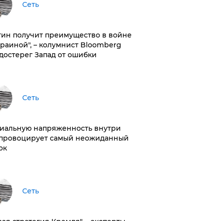
Сеть
тин получит преимущество в войне
краиной", – колумнист Bloomberg
достерег Запад от ошибки
Сеть
иальную напряженность внутри
провоцирует самый неожиданный
ок
Сеть