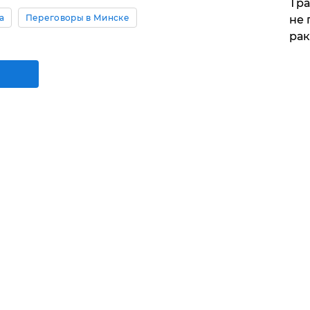
Тра
а
Переговоры в Минске
не 
рак