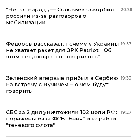
​"Не тот народ", — Соловьев оскорбил
20:28
россиян из-за разговоров о
мобилизации
Федоров рассказал, почему у Украины
19:57
не хватает ракет для ЗРК Patriot: "Об
этом неоднократно говорилось"
Зеленский впервые прибыл в Сербию
19:33
на встречу с Вучичем – о чем будут
говорить
СБС за 2 дня уничтожили 102 цели РФ:
19:27
поражены база ФСБ "Беня" и корабли
"теневого флота"