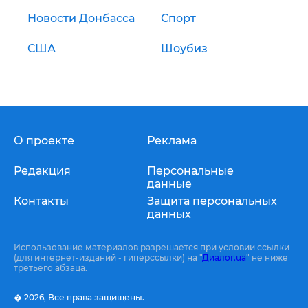
Новости Донбасса
Спорт
США
Шоубиз
О проекте
Реклама
Редакция
Персональные
данные
Контакты
Защита персональных
данных
Использование материалов разрешается при условии ссылки
(для интернет-изданий - гиперссылки) на "
Диалог.ua
" не ниже
третьего абзаца.
� 2026,
Все права защищены.