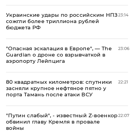
Украинские удары по российским НПЗ
23:14
сожгли более триллиона рублей
бюджета РФ
"Опасная эскалация в Европе", — The
23:06
Guardian о дроне со взрывчаткой в
аэропорту Лейпцига
80 квадратных километров: спутники
22:21
засняли крупное нефтяное пятно у
порта Тамань после атаки ВСУ
​"Путин слабый", - известный Z-военкор
22:07
обвинил главу Кремля в провале
войны