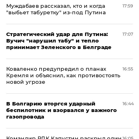
Муждабаев рассказал, кто и когда
17:59
"выбьет табуретку" из-под Путина
Стратегический удар для Путина:
17:07
Вучич "нарушил табу" и тепло
принимает Зеленского в Белграде
Коваленко предупредил о планах
16:55
Кремля и объяснил, как противостоять
новой угрозе
В Болгарию вторгся ударный
16:44
беспилотник и взорвался у важного
газопровода
Командир РДК Капустин раскрыл один
16:05