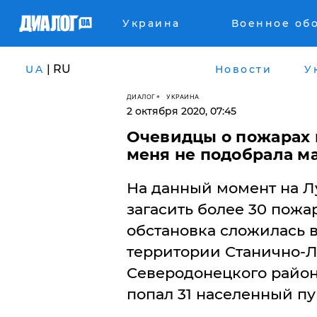
Украина
Военное об
| RU
UA
Новости
У
ДИАЛОГ
УКРАИНА
2 октября 2020, 07:45
Очевидцы о пожарах 
меня не подобрала ма
На данный момент на Л
загасить более 30 пожа
обстановка сложилась 
территории Станично-Л
Северодонецкого район
попал 31 населенный пу