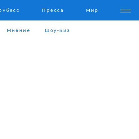
онбасс
Пресса
Мир
Мнение
Шоу-Биз