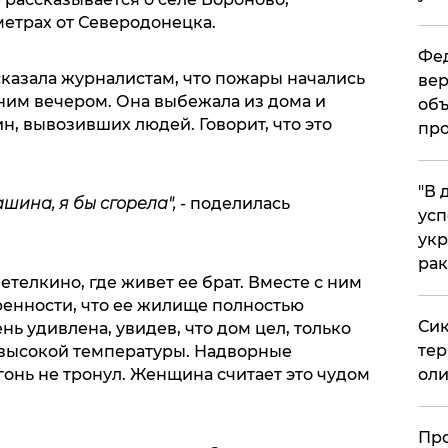
етрах от Северодонецка.
Фед
казала журналистам, что пожары начались
вер
им вечером. Она выбежала из дома и
объ
н, вывозивших людей. Говорит, что это
про
​"В
шина, я бы сгорела",
- поделилась
усп
укр
рак
телкино, где живет ее брат. Вместе с ним
ренности, что ее жилище полностью
Сик
нь удивлена, увидев, что дом цел, только
тер
 высокой температуры. Надворные
огонь не тронул. Женщина считает это чудом
оли
​Пр