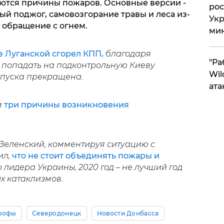
яются причины пожаров. Основные версии -
рос
й поджог, самовозгорание травы и леса из-
Укр
 обращение с огнем.
ми
е Луганской сгорел КПП,
благодаря
"Ра
 попадать на подконтрольную Киеву
Wil
опуска прекращена.
ата
и
три причины возникновения
Зеленский, комментируя ситуацию с
ил,
что не стоит объединять пожары и
лидера Украины, 2020 год – не лучший год
х катаклизмов.
трофы
Северодонецк
Новости Донбасса