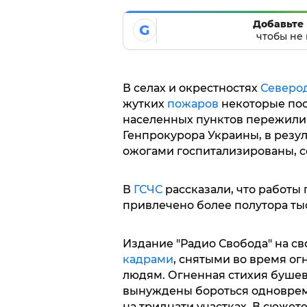
Добавьте 
G
чтобы не 
В селах и окрестностях
Северо
жутких
пожаров
некоторые пос
населенных пунктов пережили
Генпрокурора Украины, в резу
ожогами госпитализированы, 
В
ГСЧС
рассказали, что работы
привлечено более полутора ты
Издание "Радио Свобода" на с
кадрами
, снятыми во время о
людям. Огненная стихия бушев
вынуждены бороться одноврем
на тридцати участках. В сюжет