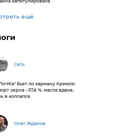
аина капитулировала
отреть ещё
логи
Сеть
оЛоЧКа" бьет по карману Кремля:
орт зерна −37,6 %, масла вдвое,
ль в коллапсе
Олег Жданов