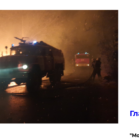
Гл
"Мо