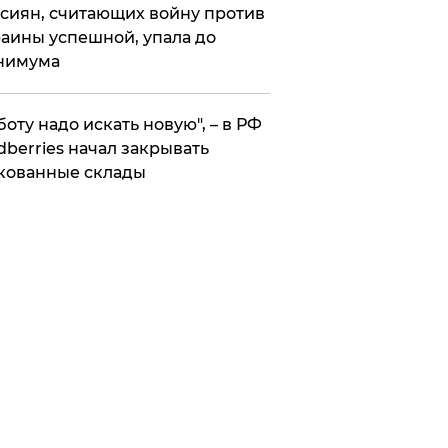
сиян, считающих войну против
аины успешной, упала до
нимума
боту надо искать новую", – в РФ
dberries начал закрывать
кованные склады