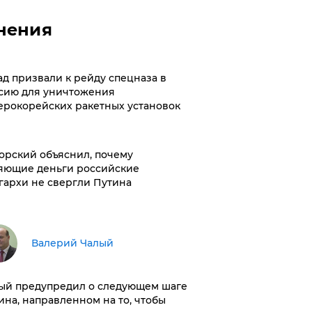
нения
ад призвали к рейду спецназа в
сию для уничтожения
ерокорейских ракетных установок
орский объяснил, почему
яющие деньги российские
гархи не свергли Путина
Валерий Чалый
ый предупредил о следующем шаге
ина, направленном на то, чтобы