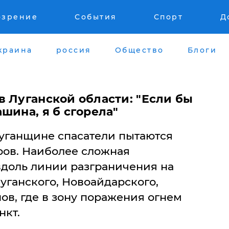
озрение
События
Спорт
Д
краина
россия
Общество
Блоги
в Луганской области: "Если бы
шина, я б сгорела"
уганщине спасатели пытаются
ров. Наиболее сложная
вдоль линии разграничения на
уганского, Новоайдарского,
ов, где в зону поражения огнем
нкт.