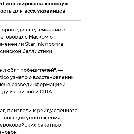
nt анонсировала хорошую
ость для всех украинцев
оров сделал уточнение о
еговорах с Маском о
менении Starlink против
сийской баллистики
се любят победителей", —
itico узнало о восстановлении
мена развединформацией
жду Украиной и США
ад призвали к рейду спецназа
оссию для уничтожения
ерокорейских ракетных
ановок