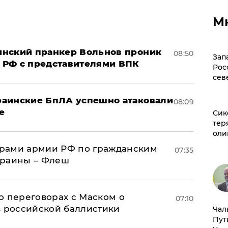
М
аинский пранкер Вольнов проник
08:50
Зап
 РФ с представителями ВПК
Рос
сев
краинские БпЛА успешно атаковали
08:09
е
Сик
тер
оли
рами армии РФ по гражданским
07:35
краины – Флеш
о переговорах с Маском о
07:10
в российской баллистики
Чал
Пут