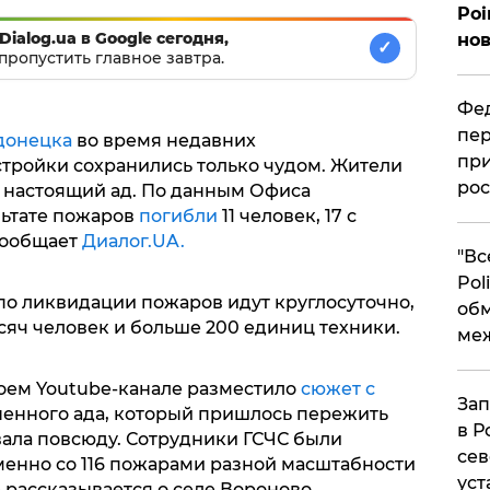
Poi
Dialog.ua в Google сегодня,
нов
✓
пропустить главное завтра.
Фед
пер
донецка
во время недавних
при
тройки сохранились только чудом. Жители
рос
 настоящий ад. По данным Офиса
льтате пожаров
погибли
11 человек, 17 с
сообщает
Диалог.UA.
​"В
Pol
 по ликвидации пожаров идут круглосуточно,
об
сяч человек и больше 200 единиц техники.
ме
воем Youtube-канале разместило
сюжет с
Зап
гненного ада, который пришлось пережить
в Р
ала повсюду. Сотрудники ГСЧС были
сев
енно со 116 пожарами разной масштабности
уст
е рассказывается о селе Вороново,