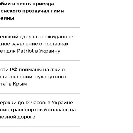
бии в честь приезда
енского прозвучал гимн
раины
енский сделал неожиданное
ное заявление о поставках
ет для Patriot в Украину
сти РФ пойманы на лжи о
становлении "сухопутного
та" в Крым
ержки до 12 часов: в Украине
ник транспортный коллапс на
езной дороге