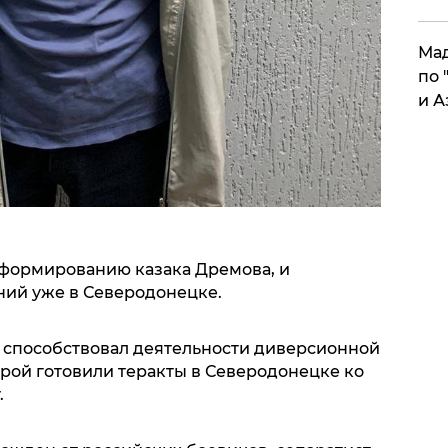
Мад
по 
и А
дформированию казака Дремова, и
ний уже в Северодонецке.
 способствовал деятельности диверсионной
орой готовили теракты в Северодонецке ко
.