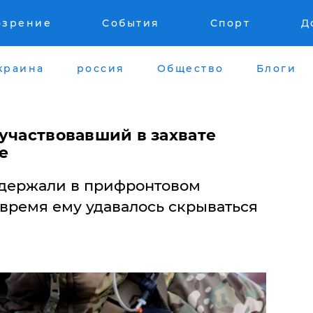
озрение
События
Спорт
Д
краина
россия
Общество
Блоги
участвовавший в захвате
е
адержали в прифронтовом
 время ему удавалось скрываться