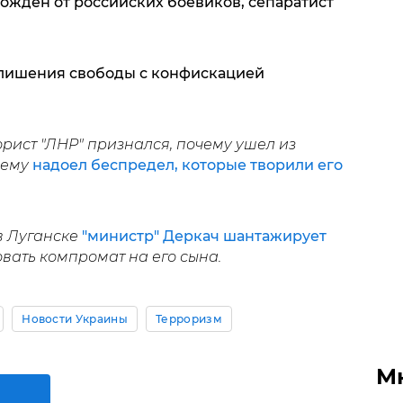
ожден от российских боевиков, сепаратист
 лишения свободы с конфискацией
ист "ЛНР" признался, почему ушел из
 ему
надоел беспредел, которые творили его
в Луганске
"министр" Деркач шантажирует
вать компромат на его сына.
Новости Украины
Терроризм
М