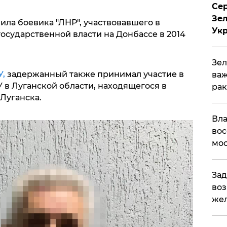
Сер
Зел
ла боевика "ЛНР", участвовавшего в
Ук
осударственной власти на Донбассе в 2014
Зел
У,
задержанный также принимал участие в
важ
 в Луганской области, находящегося в
рак
Луганска.
Вла
вос
мос
Зад
воз
жел