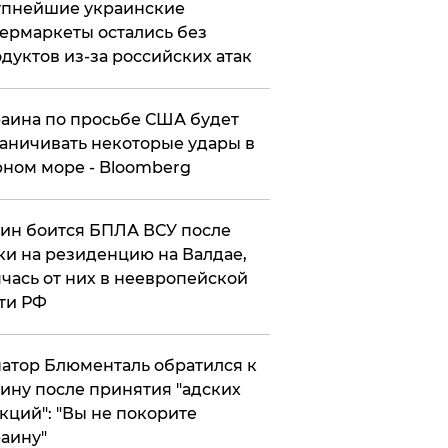
упнейшие украинские
ермаркеты остались без
дуктов из-за российских атак
аина по просьбе США будет
аничивать некоторые удары в
ном море - Bloomberg
ин боится БПЛА ВСУ после
ки на резиденцию на Валдае,
чась от них в неевропейской
ти РФ
атор Блюменталь обратился к
ину после принятия "адских
кций": "Вы не покорите
аину"