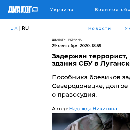
Украина
Военное об
| RU
UA
Новости
У
ДИАЛОГ
УКРАИНА
29 сентября 2020, 18:59
Задержан террорист, 
здания СБУ в Луганск
Пособника боевиков з
Северодонецке, долгое
о правосудия.
Автор:
Надежда Никитина