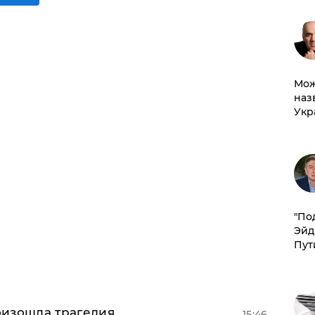
Мож
наз
Укр
​"По
Эйд
Пут
оизошла трагедия
15:46