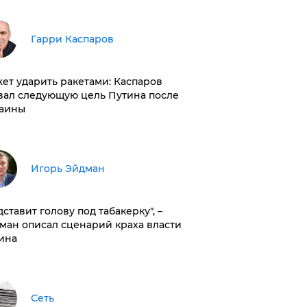
Гарри Каспаров
ет ударить ракетами: Каспаров
вал следующую цель Путина после
аины
Игорь Эйдман
дставит голову под табакерку", –
ман описал сценарий краха власти
ина
Сеть