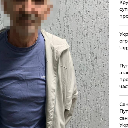
Кр
суп
про
Укр
огр
Чер
Пут
ата
пря
час
Сен
Пут
сан
Укр