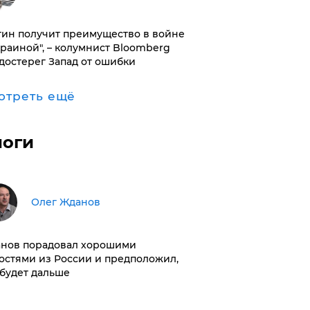
тин получит преимущество в войне
краиной", – колумнист Bloomberg
достерег Запад от ошибки
отреть ещё
логи
Олег Жданов
нов порадовал хорошими
остями из России и предположил,
 будет дальше