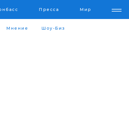
онбасс
Пресса
Мир
Мнение
Шоу-Биз