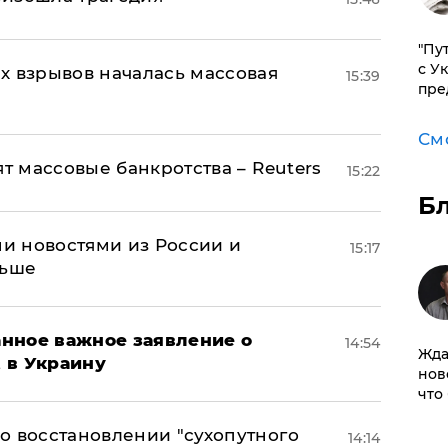
"Пу
с У
х взрывов началась массовая
15:39
пре
См
ят массовые банкротства – Reuters
15:22
Б
и новостями из России и
15:17
льше
нное важное заявление о
14:54
Жда
t в Украину
нов
что
о восстановлении "сухопутного
14:14