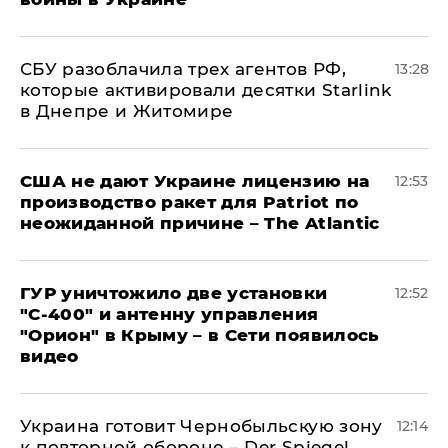
СБУ разоблачила трех агентов РФ,
13:28
которые активировали десятки Starlink
в Днепре и Житомире
США не дают Украине лицензию на
12:53
производство ракет для Patriot по
неожиданной причине – The Atlantic
ГУР уничтожило две установки
12:52
"С‑400" и антенну управления
"Орион" в Крыму – в Сети появилось
видео
Украина готовит Чернобыльскую зону
12:14
к повторной обороне – Der Spiegel