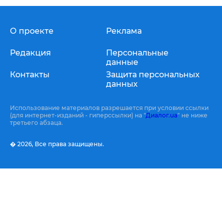
О проекте
Реклама
Редакция
Персональные
данные
Контакты
Защита персональных
данных
Использование материалов разрешается при условии ссылки
(для интернет-изданий - гиперссылки) на "
Диалог.ua
" не ниже
третьего абзаца.
� 2026,
Все права защищены.