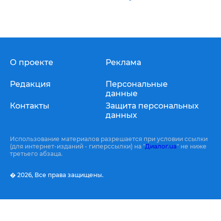
О проекте
Реклама
Редакция
Персональные
данные
Контакты
Защита персональных
данных
Использование материалов разрешается при условии ссылки
(для интернет-изданий - гиперссылки) на "
Диалог.ua
" не ниже
третьего абзаца.
� 2026,
Все права защищены.