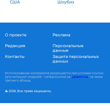
США
Шоубиз
О проекте
Реклама
Редакция
Персональные
данные
Контакты
Защита персональных
данных
Использование материалов разрешается при условии ссылки
(для интернет-изданий - гиперссылки) на "
Диалог.ua
" не ниже
третьего абзаца.
� 2026,
Все права защищены.