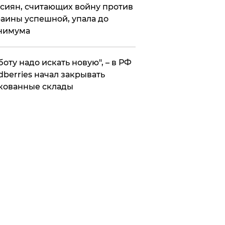
сиян, считающих войну против
аины успешной, упала до
нимума
боту надо искать новую", – в РФ
dberries начал закрывать
кованные склады