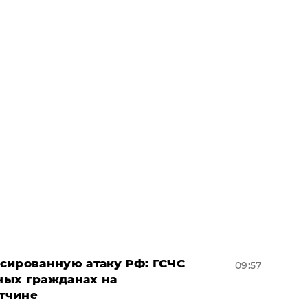
сированную атаку РФ: ГСЧС
09:57
ных гражданах на
тчине