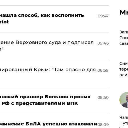
М
ашла способ, как восполнить
09:47
riot
Зап
Рос
ение Верховного суда и подписал
09:46
сев
е"
Сик
упированный Крым: "Там опасно для
тер
08:59
оли
аинский пранкер Вольнов проник
08:50
 РФ с представителями ВПК
Чал
Пут
краинские БпЛА успешно атаковали
08:09