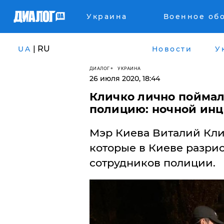
Украина
Военное об
| RU
UA
Новости
У
ДИАЛОГ
УКРАИНА
26 июля 2020, 18:44
Кличко лично поймал
полицию: ночной инц
​Мэр Киева Виталий Кли
которые в Киеве разри
сотрудников полиции.