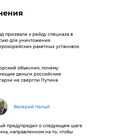
нения
ад призвали к рейду спецназа в
сию для уничтожения
ерокорейских ракетных установок
орский объяснил, почему
яющие деньги российские
гархи не свергли Путина
Валерий Чалый
ый предупредил о следующем шаге
ина, направленном на то, чтобы