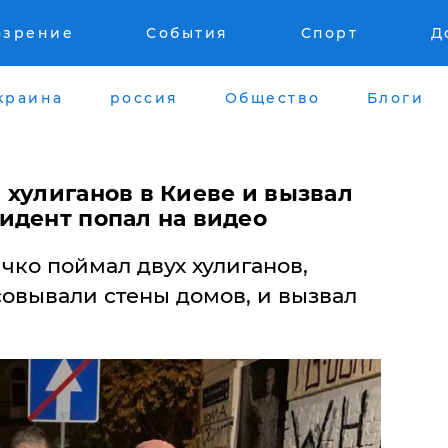
озрение
События
Спорт
Д
краина
россия
Общество
Блоги
 хулиганов в Киеве и вызвал
идент попал на видео
чко поймал двух хулиганов,
совывали стены домов, и вызвал