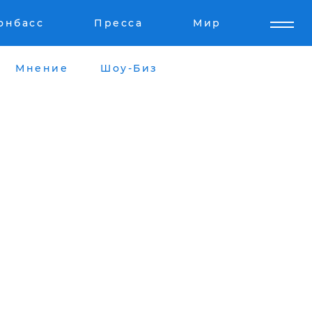
онбасс
Пресса
Мир
Мнение
Шоу-Биз