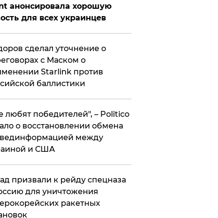
nt анонсировала хорошую
ость для всех украинцев
оров сделал уточнение о
еговорах с Маском о
менении Starlink против
сийской баллистики
се любят победителей", – Politico
ало о восстановлении обмена
звединформацией между
раиной и США
ад призвали к рейду спецназа
оссию для уничтожения
ерокорейских ракетных
ановок