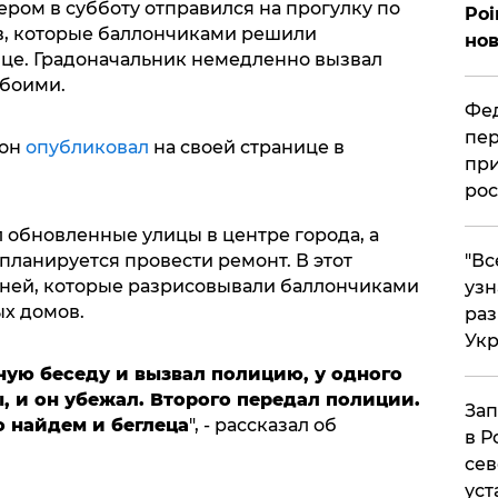
ром в субботу отправился на прогулку по
Poi
ов, которые баллончиками решили
нов
ице. Градоначальник немедленно вызвал
обоими.
Фед
пер
 он
опубликовал
на своей странице в
при
рос
л обновленные улицы в центре города, а
​"В
 планируется провести ремонт. В этот
рней, которые разрисовывали баллончиками
узн
ых домов.
ра
Ук
ную беседу и вызвал полицию, у одного
, и он убежал. Второго передал полиции.
Зап
о найдем и беглеца
", - рассказал об
в Р
сев
уст