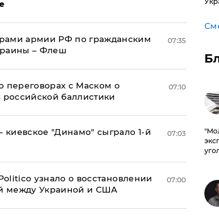
Укр
е
См
рами армии РФ по гражданским
07:35
краины – Флеш
Б
о переговорах с Маском о
07:10
в российской баллистики
​"М
– киевское "Динамо" сыграло 1-й
07:03
эксп
уго
 Politico узнало о восстановлении
07:00
й между Украиной и США