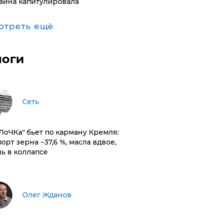
аина капитулировала
отреть ещё
логи
Сеть
оЛоЧКа" бьет по карману Кремля:
орт зерна −37,6 %, масла вдвое,
ль в коллапсе
Олег Жданов