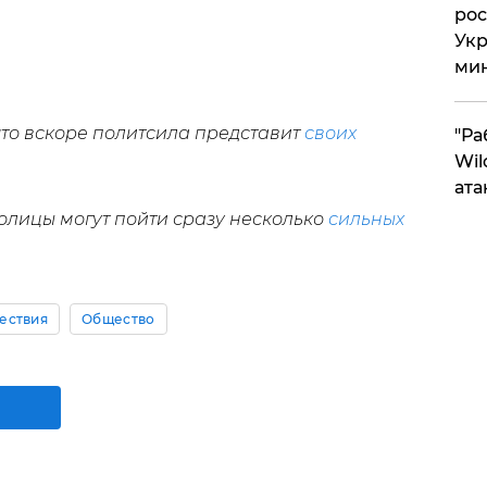
рос
Укр
ми
что вскоре политсила представит
своих
"Ра
Wil
ата
толицы могут пойти сразу несколько
сильных
ествия
Общество