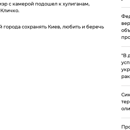
мэр с камерой подошел к хулиганам,
 Кличко.
Фед
вер
й города сохранять Киев, любить и беречь
объ
про
​"В
усп
укр
рак
Сик
тер
оли
​Пр