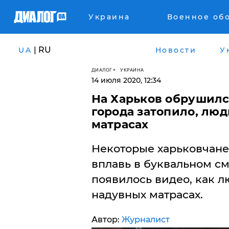
Украина
Военное об
| RU
UA
Новости
У
ДИАЛОГ
УКРАИНА
14 июля 2020, 12:34
На Харьков обрушилс
города затопило, лю
матрасах
Некоторые харьковчан
вплавь в буквальном см
появилось видео, как 
надувных матрасах.
Автор:
Журналист