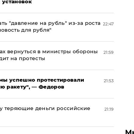
 установок
ь "давление на рубль" из-за роста
22:47
новость для рубля"
ах вернуться в министры обороны
21:59
дит на протесты
я мы успешно протестировали
21:53
ю ракету", — Федоров
му теряющие деньги российские
21:19
а
М