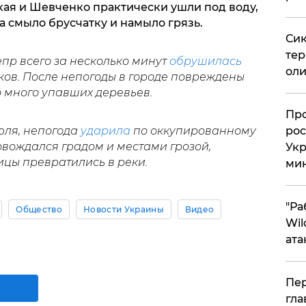
кая и Шевченко практически ушли под воду,
та смыло брусчатку и намыло грязь.
Сик
тер
пр всего за несколько минут
обрушилась
оли
ов. После непогоды в городе повреждены
 много упавших деревьев.
​Пр
июля, непогода
ударила
по оккупированному
рос
вождался градом и местами грозой,
Укр
ицы превратились в реки.
ми
"Ра
Общество
Новости Украины
Видео
Wil
ата
Пер
гла