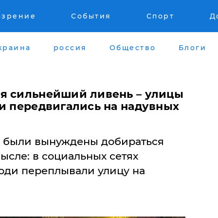
озрение
События
Спорт
Д
краина
россия
Общество
Блоги
я сильнейший ливень – улицы
ди передвигались на надувных
е были вынуждены добираться
ысле: в социальных сетях
люди переплывали улицу на