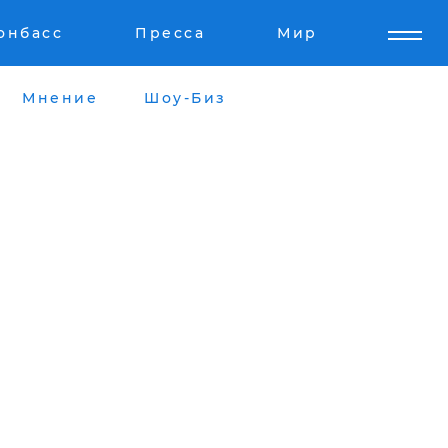
онбасс
Пресса
Мир
Мнение
Шоу-Биз