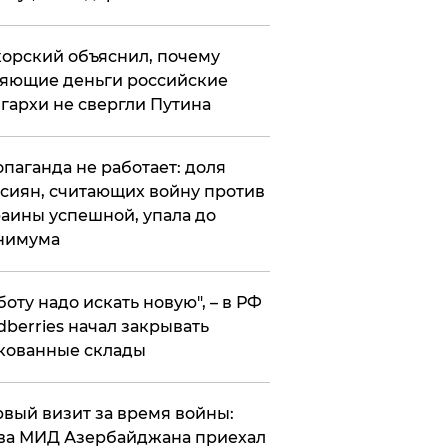
орский объяснил, почему
яющие деньги российские
гархи не свергли Путина
опаганда не работает: доля
сиян, считающих войну против
аины успешной, упала до
нимума
боту надо искать новую", – в РФ
dberries начал закрывать
кованные склады
вый визит за время войны:
ва МИД Азербайджана приехал