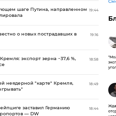
См
ующем шаге Путина, направленном
19:44
улировала
Б
известно о новых пострадавших в
19:16
​"М
Кремля: экспорт зерна −37,6 %,
18:58
эксп
се
уго
ей неядерной "карте" Кремля,
18:49
ыгрывать"
Жда
 Лейпциге заставил Германию
18:44
отс
эропортов — DW