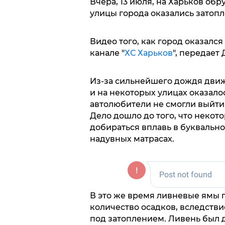
Вчера, 13 июля, на Харьков об
улицы города оказались затопл
Видео того, как город оказался
канале "
ХС Харьков
", передает 
Из-за сильнейшего дождя движ
и на некоторых улицах оказал
автолюбители не смогли выйти 
Дело дошло до того, что неко
добираться вплавь в буквальн
надувных матрасах.
В это же время ливневые ямы г
количество осадков, вследстви
под затоплением. Ливень был д