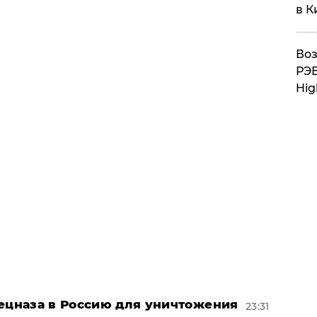
в К
Воз
РЭБ
Hig
пецназа в Россию для уничтожения
23:31