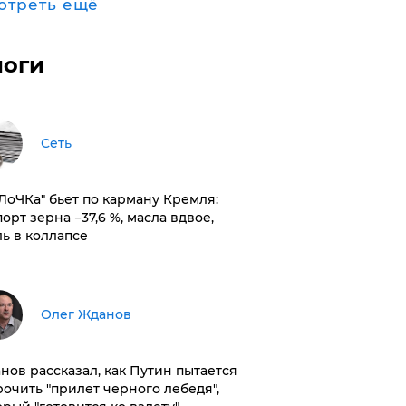
отреть ещё
логи
Сеть
оЛоЧКа" бьет по карману Кремля:
орт зерна −37,6 %, масла вдвое,
ль в коллапсе
Олег Жданов
нов рассказал, как Путин пытается
рочить "прилет черного лебедя",