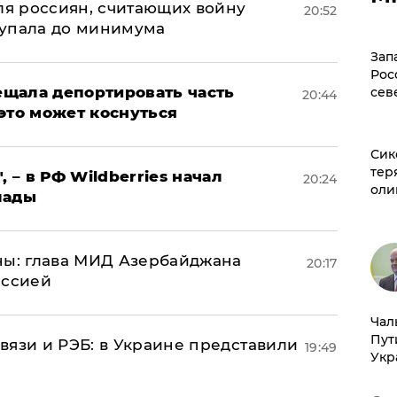
оля россиян, считающих войну
20:52
 упала до минимума
Зап
Рос
щала депортировать часть
сев
20:44
это может коснуться
Сик
тер
, – в РФ Wildberries начал
20:24
оли
лады
ны: глава МИД Азербайджана
20:17
иссией
Чал
Пут
вязи и РЭБ: в Украине представили
19:49
Укр