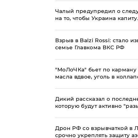
Чалый предупредил о след
на то, чтобы Украина капит
Взрыв в Balzi Rossi: стало 
семье Главкома ВКС РФ
​"МоЛоЧКа" бьет по карману 
масла вдвое, уголь в коллап
Дикий рассказал о последн
которую будут активно "раз
​Дрон РФ со взрывчаткой в
срочно укреплять защиту а