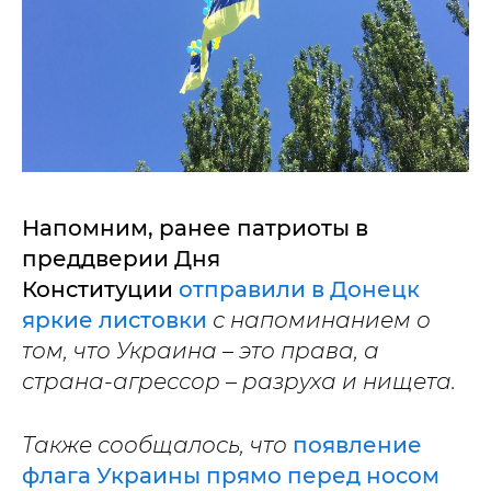
Напомним, ранее патриоты в
преддверии Дня
Конституции
отправили в Донецк
яркие листовки
с напоминанием о
том, что Украина – это права, а
страна-агрессор – разруха и нищета.
Также сообщалось, что
появление
флага Украины прямо перед носом