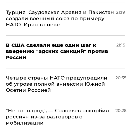
Турция, Саудовская Аравия и Пакистан
21:19
создали военный союз по примеру
НАТО: Иран в гневе
В США сделали еще один шаг к
21:15
введению "адских санкций" против
России
Четыре страны НАТО предупредили
20:35
об угрозе полной аннексии Южной
Осетии Россией
​"Не тот народ", — Соловьев оскорбил
20:28
россиян из-за разговоров о
мобилизации