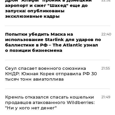
Дрон "Альфы" проник в Донецкий
22:52
аэропорт и сжег "Шахед" еще до
запуска: опубликованы
эксклюзивные кадры
Попытки убедить Маска на
22:40
использование Starlink для ударов по
баллистике в РФ – The Atlantic узнал
о позиции бизнесмена
​Сеул спасает военного союзника
21:55
КНДР: Южная Корея отправила РФ 30
тысяч тонн авиатоплива
Кремль отказался спасать кошельки
21:49
продавцов атакованного Wildberries:
"Ни у кого нет денег"