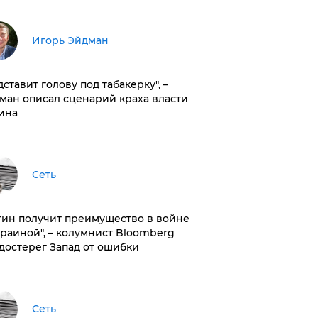
Игорь Эйдман
дставит голову под табакерку", –
ман описал сценарий краха власти
ина
Сеть
тин получит преимущество в войне
краиной", – колумнист Bloomberg
достерег Запад от ошибки
Сеть