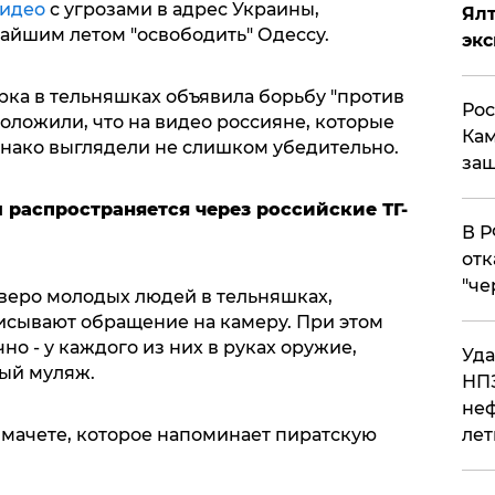
идео
с угрозами в адрес Украины,
Ял
йшим летом "освободить" Одессу.
эк
рка в тельняшках объявила борьбу "против
Рос
оложили, что на видео россияне, которые
Кам
днако выглядели не слишком убедительно.
защ
 распространяется через российские ТГ-
​В 
отк
"че
веро молодых людей в тельняшках,
писывают обращение на камеру. При этом
о - у каждого из них в руках оружие,
Уда
ый муляж.
НПЗ
неф
е мачете, которое напоминает пиратскую
лет