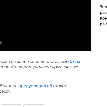
​Зе
раз
Кон
рак
ессой во дворе собственного дома
была
нов. Киллерам удалось скрыться, пока
 Баканов
предупредил об
атаках
дессу.