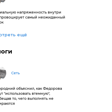
иальную напряженность внутри
провоцирует самый неожиданный
ок
отреть ещё
логи
Сеть
ородний объяснил, как Федорова
ут "использовать втемную",
бещав то, чего выполнять не
ираются