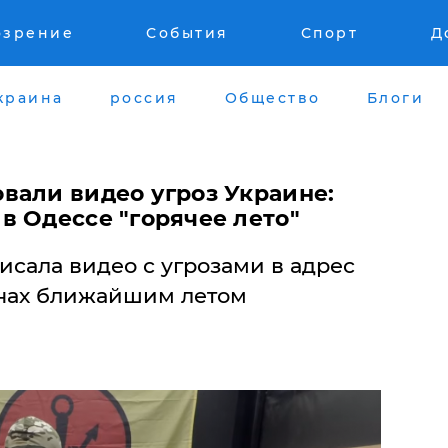
озрение
События
Спорт
Д
краина
россия
Общество
Блоги
вали видео угроз Украине:
в Одессе "горячее лето"
писала видео с угрозами в адрес
анах ближайшим летом