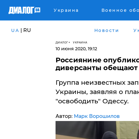
Украина
Военное об
| RU
UA
Новости
У
ДИАЛОГ
УКРАИНА
10 июня 2020, 19:12
Россиянине опублико
диверсанты обещают 
​Группа неизвестных за
Украины, заявляя о пл
"освободить" Одессу.
Автор:
Марк Ворошилов