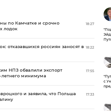
ины по Камчатке и срочно
18:27
х лодок
​"По
Эйд
Пут
ок: отказавшихся россиян заносят в
18:22
ким НПЗ обвалили экспорт
17:55
0-летнего минимума
"Пу
с У
пре
авроцкого и заявила, что Польша
17:33
алину