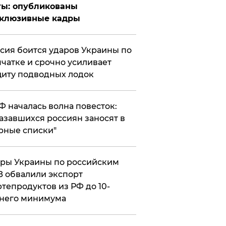
ты: опубликованы
склюзивные кадры
сия боится ударов Украины по
чатке и срочно усиливает
иту подводных лодок
РФ началась волна повесток:
азавшихся россиян заносят в
рные списки"
ры Украины по российским
 обвалили экспорт
тепродуктов из РФ до 10-
него минимума