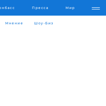
онбасс
Пресса
Мир
Мнение
Шоу-Биз