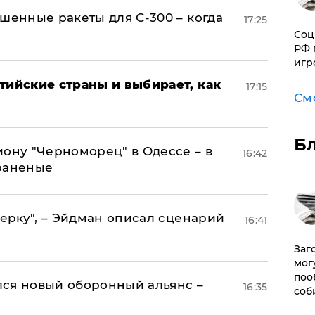
шенные ракеты для С-300 – когда
17:25
Соц
РФ 
игр
тийские страны и выбирает, как
17:15
См
Б
иону "Черноморец" в Одессе – в
16:42
раненые
керку", – Эйдман описал сценарий
16:41
Заг
мог
поо
ся новый оборонный альянс –
16:35
соб