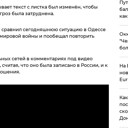
Пут
ывает текст с листка был изменён, чтобы
бал
гроз была затруднена.
как
" сравнил сегодняшнюю ситуацию в Одессе
Окк
 мировой войны и пообещал повторить
"Че
бол
ьных сетей в комментариях под видео
считая, что оно была записано в России, и к
На 
ношения.
нов
Eu
Как
пос
ско
До