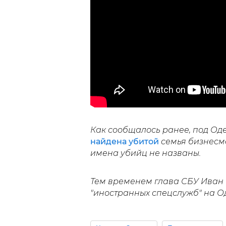
Как сообщалось ранее, под Од
найдена убитой
семья бизнесме
имена убийц не названы.
Тем временем глава СБУ Иван
"иностранных спецслужб" на О