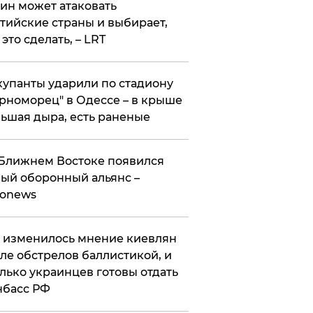
ин может атаковать
тийские страны и выбирает,
 это сделать, – LRT
упанты ударили по стадиону
рноморец" в Одессе – в крыше
ьшая дыра, есть раненые
Ближнем Востоке появился
ый оборонный альянс –
ronews
 изменилось мнение киевлян
ле обстрелов баллистикой, и
лько украинцев готовы отдать
нбасс РФ