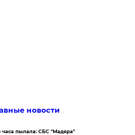
авные новости
 часа пылала: СБС "Мадяра"