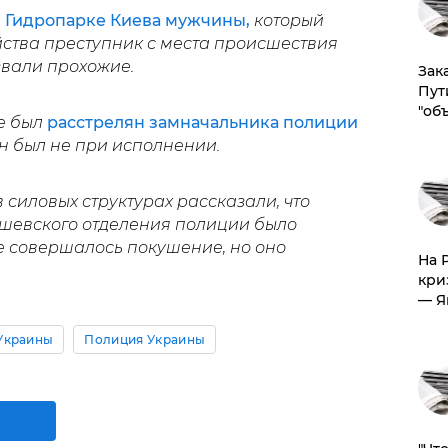
в Гидропарке Киева мужчины,
который
йства преступник с места происшествия
звали прохожие.
Зак
Пут
"об
ве был
расстрелян замначальника полиции
он был не при исполнении.
силовых структурах рассказали, что
шевского отделения полиции было
е совершалось покушение, но оно
На 
кри
— Я
Украины
Полиция Украины