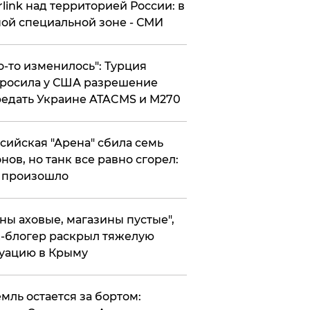
rlink над территорией России: в
ой специальной зоне - СМИ
то-то изменилось": Турция
росила у США разрешение
едать Украине ATACMS и M270
ссийская "Арена" сбила семь
нов, но танк все равно сгорел:
 произошло
ены аховые, магазины пустые",
-блогер раскрыл тяжелую
уацию в Крыму
емль остается за бортом: