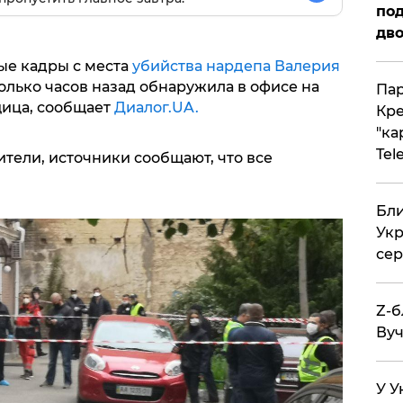
под
дво
ые кадры с места
убийства нардепа Валерия
олько часов назад обнаружила в офисе на
Пар
ица, сообщает
Диалог.UA.
Кре
"ка
Tel
тели, источники сообщают, что все
Бли
Укр
сер
Z-б
Вуч
У У