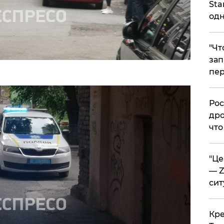
Sta
одн
​"Ч
зап
пер
​Ро
дро
что
​"Ц
— Z
сит
​Кр