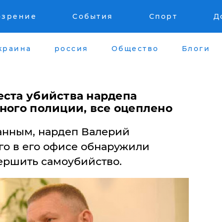
озрение
События
Спорт
Д
краина
россия
Общество
Блоги
еста убийства нардепа
ного полиции, все оцеплено
анным, нардеп Валерий
го в его офисе обнаружили
вершить самоубийство.