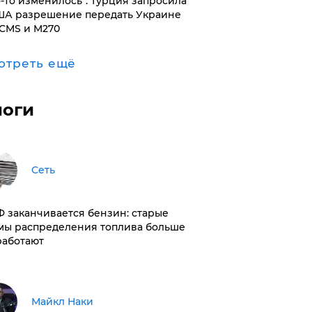
то-то изменилось": Турция запросила
ША разрешение передать Украине
CMS и M270
отреть ещё
логи
Сеть
РФ заканчивается бензин: старые
мы распределения топлива больше
работают
Майкл Наки