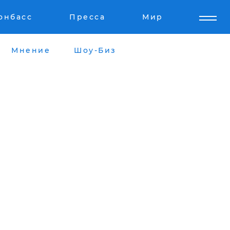
онбасс
Пресса
Мир
Мнение
Шоу-Биз