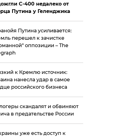
ожгли С-400 недалеко от
рца Путина у Геленджика
анойя Путина усиливается:
мль перешел к зачистке
рманной" оппозиции – The
egraph
зкий к Кремлю источник:
аина нанесла удар в самое
дце российского бизнеса
логеры скандалят и обвиняют
ича в предательстве России
краины уже есть доступ к