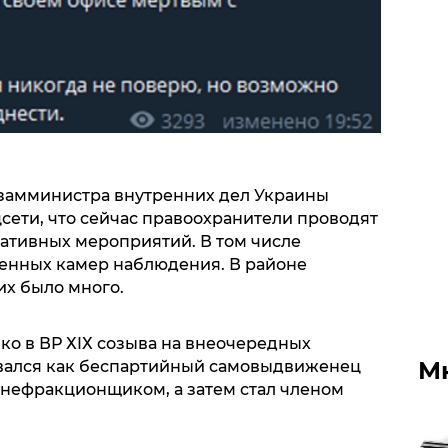
 замминистра внутренних дел Украины
сети, что сейчас правоохранители проводят
ативных мероприятий. В том числе
енных камер наблюдения. В районе
х было много.
ко в ВР ХIХ созыва на внеочередных
М
овался как беспартийный самовыдвиженец
 внефракционщиком, а затем стал членом