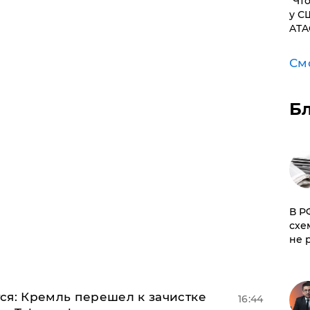
​"Ч
у С
ATA
См
Б
​В 
схе
не 
ся: Кремль перешел к зачистке
16:44