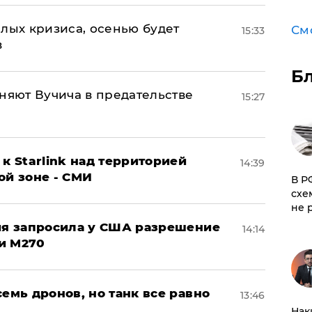
лых кризиса, осенью будет
См
15:33
в
Б
няют Вучича в предательстве
15:27
к Starlink над территорией
14:39
ой зоне - СМИ
​В 
схе
не 
ция запросила у США разрешение
14:14
и M270
семь дронов, но танк все равно
13:46
Нак