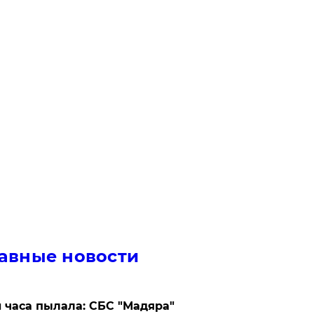
авные новости
 часа пылала: СБС "Мадяра"