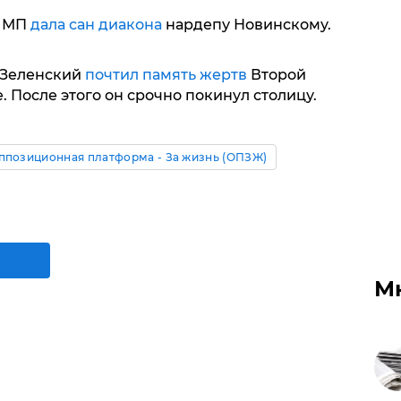
Ц МП
дала сан диакона
нардепу Новинскому.
 Зеленский
почтил память жертв
Второй
. После этого он срочно покинул столицу.
ппозиционная платформа - За жизнь (ОПЗЖ)
М