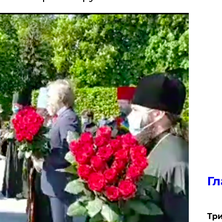
Гл
Три