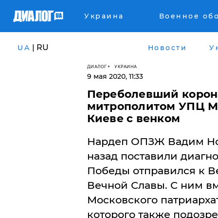
Украина
Военное об
| RU
UA
Новости
У
ДИАЛОГ
УКРАИНА
9 мая 2020, 11:33
​Переболевший корон
митрополитом УПЦ М
Киеве с венком
Нардеп ОПЗЖ Вадим Но
назад поставили диагно
Победы отправился к В
Вечной Славы. С ним в
Московского патриарха
которого также подозр