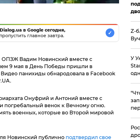
под
дво
Dialog.ua в Google сегодня,
Z-б
✓
пропустить главное завтра.
Вуч
У У
и ОПЗЖ Вадим Новинский вместе с
Sta
м 9 мая в День Победы пришли в
одн
 Видео панихиды обнародовала в Facebook
г.UA.
​"Ч
иархата Онуфрий и Антоний вместе с
зап
 погребальный венок к Вечному огню.
пер
мять военных, которые во Второй мировой
​Ро
дро
реля Новинский публично
подтвердил свое