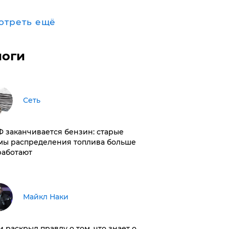
отреть ещё
логи
Сеть
РФ заканчивается бензин: старые
мы распределения топлива больше
работают
Майкл Наки
и раскрыл правду о том, что знает о