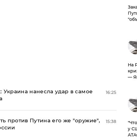
Зак
Пут
"об
На 
кри
— Я
: Украина нанесла удар в самое
16:25
а
ь против Путина его же "оружие",
15:38
​"Ч
оссии
у С
ATA