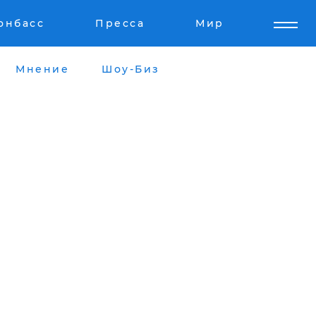
онбасс
Пресса
Мир
Мнение
Шоу-Биз