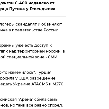
ожгли С-400 недалеко от
рца Путина у Геленджика
логеры скандалят и обвиняют
ича в предательстве России
краины уже есть доступ к
rlink над территорией России: в
ой специальной зоне - СМИ
то-то изменилось": Турция
росила у США разрешение
едать Украине ATACMS и M270
ссийская "Арена" сбила семь
нов, но танк все равно сгорел: