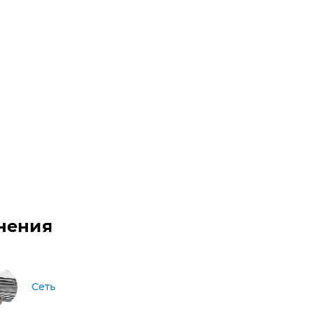
нения
Сеть