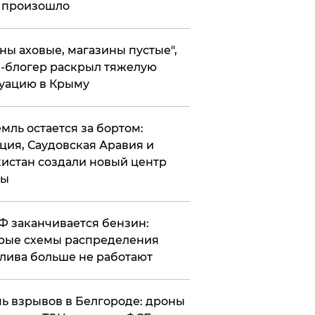
 произошло
ены аховые, магазины пустые",
-блогер раскрыл тяжелую
уацию в Крыму
емль остается за бортом:
ция, Саудовская Аравия и
истан создали новый центр
лы
РФ заканчивается бензин:
рые схемы распределения
лива больше не работают
чь взрывов в Белгороде: дроны