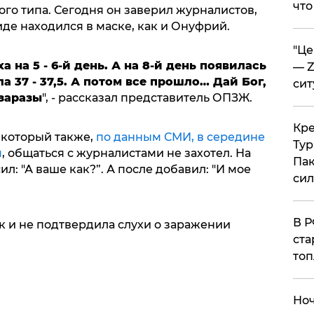
что
го типа. Сегодня он заверил журналистов,
иде находился в маске, как и Онуфрий.
​"Ц
а на 5 - 6-й день. А на 8-й день появилась
— Z
а 37 - 37,5. А потом все прошло… Дай Бог,
сит
 заразы
", - рассказал представитель ОПЗЖ.
​Кр
который также,
по данным СМИ, в середине
Тур
м
, общаться с журналистами не захотел. На
Пак
ил: "А ваше как?”. А после добавил: "И мое
си
​В 
к и не подтвердила слухи о заражении
ста
топ
​Но