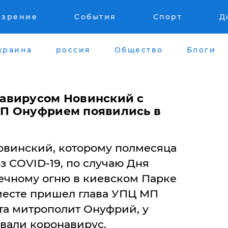
озрение
События
Спорт
Д
краина
россия
Общество
Блоги
авирусом Новинский с
П Онуфрием появились в
винский, которому полмесяца
з COVID-19, по случаю Дня
ечному огню в киевском Парке
месте пришел глава УПЦ МП
та митрополит Онуфрий, у
евали коронавирус.