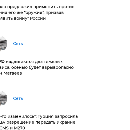
аев предложил применить против
ина его же "оружие", призвав
ъявить войну" России
Сеть
РФ надвигаются два тяжелых
зиса, осенью будет взрывоопасно
н Матвеев
Сеть
то-то изменилось": Турция запросила
ША разрешение передать Украине
CMS и M270