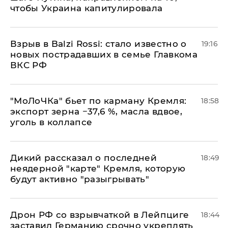
чтобы Украина капитулировала
Взрыв в Balzi Rossi: стало известно о
19:16
новых пострадавших в семье Главкома
ВКС РФ
​"МоЛоЧКа" бьет по карману Кремля:
18:58
экспорт зерна −37,6 %, масла вдвое,
уголь в коллапсе
Дикий рассказал о последней
18:49
неядерной "карте" Кремля, которую
будут активно "разыгрывать"
​Дрон РФ со взрывчаткой в Лейпциге
18:44
заставил Германию срочно укреплять