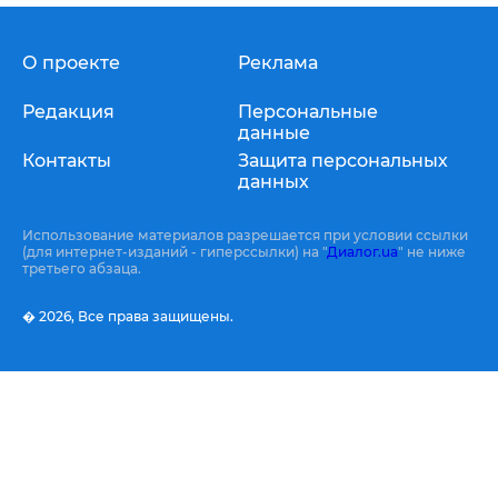
О проекте
Реклама
Редакция
Персональные
данные
Контакты
Защита персональных
данных
Использование материалов разрешается при условии ссылки
(для интернет-изданий - гиперссылки) на "
Диалог.ua
" не ниже
третьего абзаца.
� 2026,
Все права защищены.