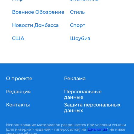
Военное Обозрение
Стиль
Новости Донбасса
Спорт
США
Шоубиз
О проекте
Реклама
Редакция
Персональные
данные
Контакты
Защита персональных
данных
Использование материалов разрешается при условии ссылки
(для интернет-изданий - гиперссылки) на "
Диалог.ua
" не ниже
третьего абзаца.