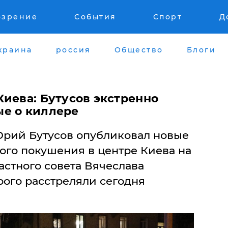
озрение
События
Спорт
Д
краина
россия
Общество
Блоги
Киева: Бутусов экстренно
е о киллере
Юрий Бутусов опубликовал новые
ого покушения в центре Киева на
астного совета Вячеслава
рого расстреляли сегодня