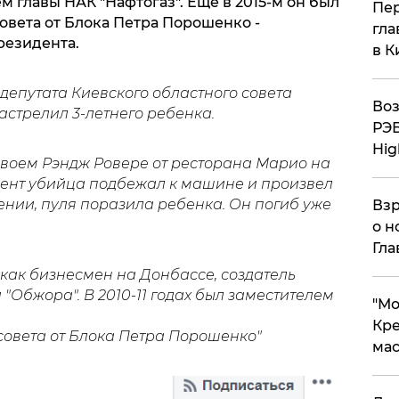
ем главы НАК "Нафтогаз". Еще в 2015-м он был
Пер
овета от Блока Петра Порошенко -
гла
резидента.
в К
депутата Киевского областного совета
Воз
астрелил 3-летнего ребенка.
РЭБ
Hig
своем Рэндж Ровере от ресторана Марио на
омент убийца подбежал к машине и произвел
нии, пуля поразила ребенка. Он погиб уже
Взр
о н
Гла
 как бизнесмен на Донбассе, создатель
 "Обжора". В 2010-11 годах был заместителем
​"М
Кре
совета от Блока Петра Порошенко"
мас