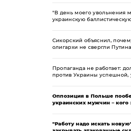
​"В день моего увольнения
украинскую баллистическую
Сикорский объяснил, поче
олигархи не свергли Путин
​Пропаганда не работает: д
против Украины успешной,
Оппозиция в Польше пообе
украинских мужчин – кого 
"Работу надо искать новую"
закрывать атакованные ск