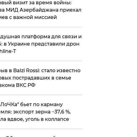
вый визит за время войны:
ва МИД Азербайджана приехал
иев с важной миссией
душная платформа для связи и
: в Украине представили дрон
hline-T
ыв в Balzi Rossi: стало известно
овых пострадавших в семье
вкома ВКС РФ
оЛоЧКа" бьет по карману
мля: экспорт зерна −37,6 %,
ла вдвое, уголь в коллапсе