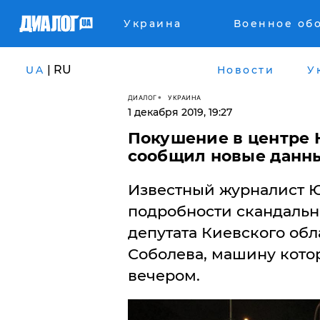
Украина
Военное об
| RU
UA
Новости
У
ДИАЛОГ
УКРАИНА
1 декабря 2019, 19:27
Покушение в центре 
сообщил новые данны
​Известный журналист 
подробности скандальн
депутата Киевского обл
Соболева, машину кото
вечером.