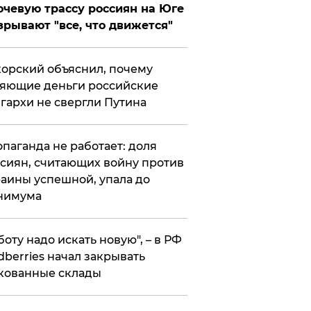
чевую трассу россиян на Юге
зрывают "все, что движется"
орский объяснил, почему
яющие деньги российские
гархи не свергли Путина
опаганда не работает: доля
сиян, считающих войну против
аины успешной, упала до
нимума
боту надо искать новую", – в РФ
dberries начал закрывать
кованные склады