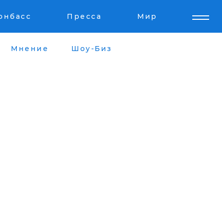
онбасс
Пресса
Мир
Мнение
Шоу-Биз