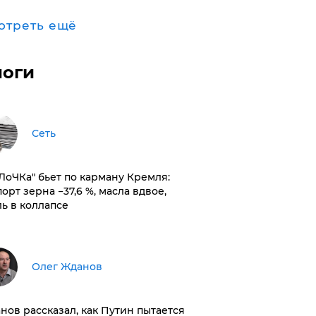
отреть ещё
логи
Сеть
оЛоЧКа" бьет по карману Кремля:
орт зерна −37,6 %, масла вдвое,
ль в коллапсе
Олег Жданов
нов рассказал, как Путин пытается