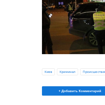
Киев
Криминал
Происшестви
+ Добавить Комментарий