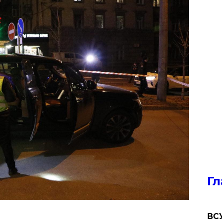
Гл
ВСУ