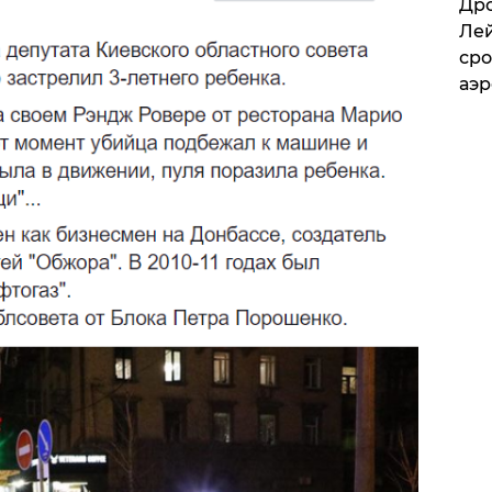
​Др
Лей
сро
аэ