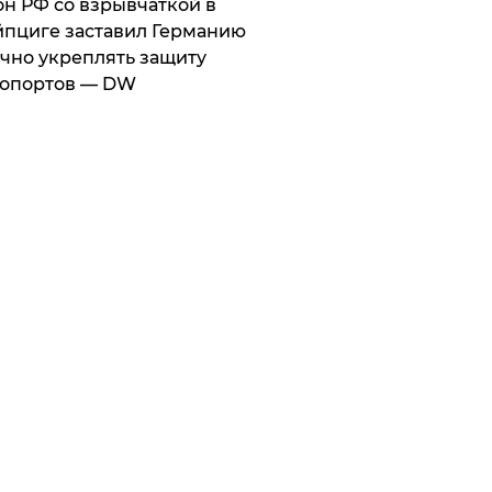
он РФ со взрывчаткой в
пциге заставил Германию
чно укреплять защиту
ропортов — DW