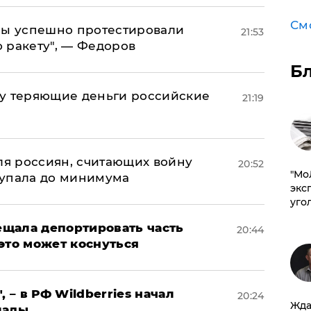
См
 мы успешно протестировали
21:53
 ракету", — Федоров
Б
му теряющие деньги российские
21:19
а
оля россиян, считающих войну
20:52
​"М
 упала до минимума
эксп
уго
щала депортировать часть
20:44
это может коснуться
, – в РФ Wildberries начал
20:24
Жда
лады