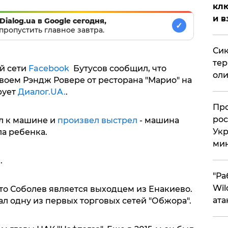
клю
и в
Dialog.ua в Google сегодня,
✓
пропустить главное завтра.
Сик
тер
й сети
Facebook
Бутусов сообщил, что
оли
воем Рэндж Ровере от ресторана "Марио" на
рует
Диалог.UA.
.
​Пр
рос
л к машине и
произвел выстрел
- машина
Укр
а ребенка.
ми
.
"Ра
Wil
то Соболев является выходцем из Енакиево.
ата
л одну из первых торговых сетей "Обжора".