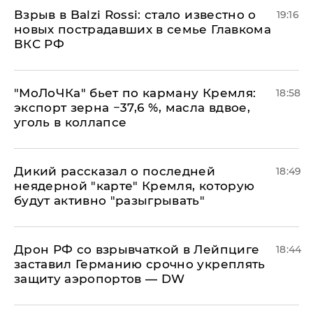
Взрыв в Balzi Rossi: стало известно о
19:16
новых пострадавших в семье Главкома
ВКС РФ
​"МоЛоЧКа" бьет по карману Кремля:
18:58
экспорт зерна −37,6 %, масла вдвое,
уголь в коллапсе
Дикий рассказал о последней
18:49
неядерной "карте" Кремля, которую
будут активно "разыгрывать"
​Дрон РФ со взрывчаткой в Лейпциге
18:44
заставил Германию срочно укреплять
защиту аэропортов — DW