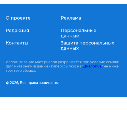
О проекте
Реклама
Редакция
Персональные
данные
Контакты
Защита персональных
данных
Использование материалов разрешается при условии ссылки
(для интернет-изданий - гиперссылки) на "
Диалог.ua
" не ниже
третьего абзаца.
� 2026,
Все права защищены.