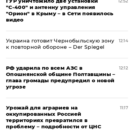
ГУР уничтожило две установки
12:52
"С‑400" и антенну управления
"Орион" в Крыму – в Сети появилось
видео
Украина готовит Чернобыльскую зону
12:14
к повторной обороне – Der Spiegel
РФ ударила по всем АЗС в
12:12
Опошнянской общине Полтавщины –
глава громады предупредил о новой
угрозе
Урожай для аграриев на
11:17
оккупированных Россией
территориях превратился в
проблему – подробности от ЦНС