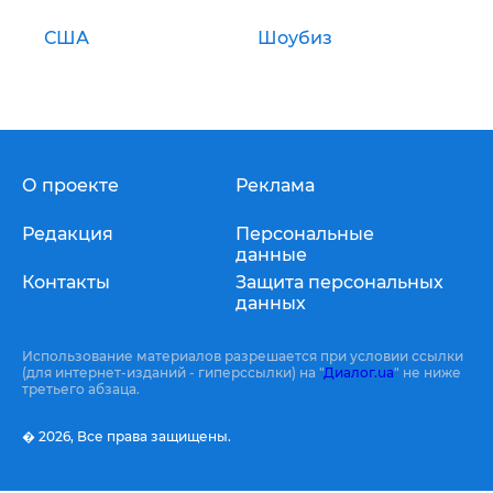
США
Шоубиз
О проекте
Реклама
Редакция
Персональные
данные
Контакты
Защита персональных
данных
Использование материалов разрешается при условии ссылки
(для интернет-изданий - гиперссылки) на "
Диалог.ua
" не ниже
третьего абзаца.
� 2026,
Все права защищены.