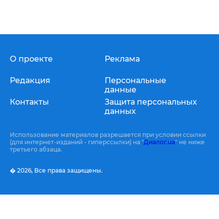
О проекте
Реклама
Редакция
Персональные
данные
Контакты
Защита персональных
данных
Использование материалов разрешается при условии ссылки
(для интернет-изданий - гиперссылки) на "
Диалог.ua
" не ниже
третьего абзаца.
� 2026,
Все права защищены.