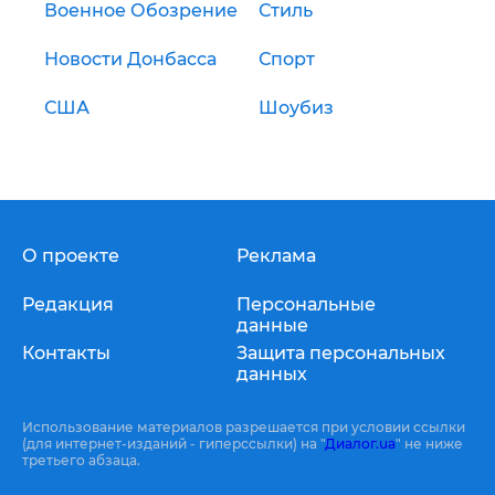
Военное Обозрение
Стиль
Новости Донбасса
Спорт
США
Шоубиз
О проекте
Реклама
Редакция
Персональные
данные
Контакты
Защита персональных
данных
Использование материалов разрешается при условии ссылки
(для интернет-изданий - гиперссылки) на "
Диалог.ua
" не ниже
третьего абзаца.