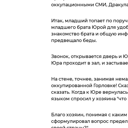
оккупационными СМИ, Дракула 
Итак, младший топает по пору
младшего брата Юрой для удоб
знакомство брата и общую ин
предвещало беды.
Звонок, открывается дверь и Ю
Юра проходит в зал, и застывае
На стене, точнее, занимая нема
оккупированной Горловке! Сказа
сказать. Когда к Юре вернула
языком спросил у хозяина "что э
Благо хозяин, понимая с каким
сформулировал вопрос предель
своей страны?"