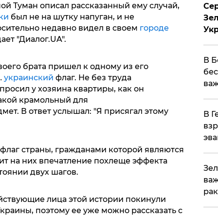
ой Туман описал рассказанный ему случай,
Сер
ки
был не на шутку напуган, и не
Зел
носительно недавно видел в своем
городе
Ук
ает "Диалог.UA".
В Б
оего брата пришел к одному из его
бес
…
украинский
флаг. Не без труда
важ
росил у хозяина квартиры, как он
такой крамольный для
ет. В ответ услышал: "Я присягал этому
В Г
взр
эва
 флаг страны, гражданами которой являются
ит на них впечатление похлеще эффекта
Зел
тоянии двух шагов.
важ
рак
йствующие лица этой истории покинули
раины, поэтому ее уже можно рассказать с