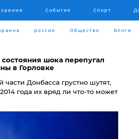
озрение
События
Спорт
Д
краина
россия
Общество
Блоги
о состояния шока перепугал
ны в Горловке
 части Донбасса грустно шутят,
2014 года их вряд ли что-то может