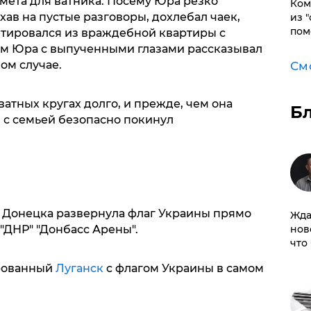
мета для ватника. Посему Юра резко
Ком
хав на пустые разговоры, дохлебал чаек,
из 
пом
етировался из враждебной квартиры с
ом Юра с выпученными глазами рассказывал
ом случае.
См
ватных кругах долго, и прежде, чем она
Б
 с семьей безопасно покинул
 Донецка развернула флаг Украины прямо
Жда
нов
"ДНР" "Донбасс Арены".
что
ированный
Луганск
с флагом Украины в самом