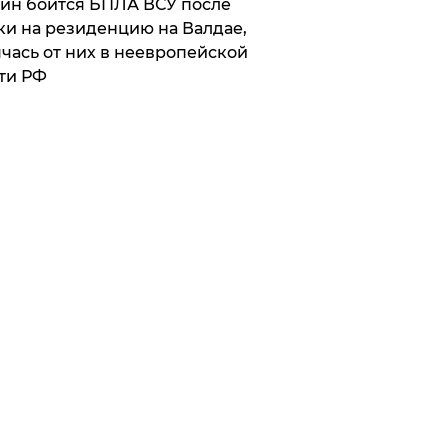
ин боится БПЛА ВСУ после
ки на резиденцию на Валдае,
чась от них в неевропейской
ти РФ