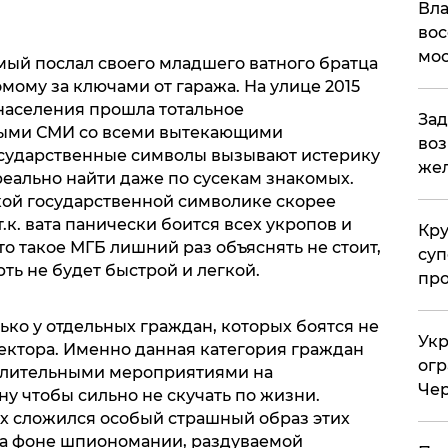
Вла
вос
мос
мый послал своего младшего ватного братца
комому за ключами от гаража. На улице 2015
 населения прошла тотальное
Зад
ыми СМИ со всеми вытекающими
воз
осударственные символы вызывают истерику
жел
реально найти даже по сусекам знакомых.
ской государственной символике скорее
т.к. вата панически боится всех укропов и
Кр
то такое МГБ лишний раз объяснять не стоит,
суп
ть не будет быстрой и легкой.
про
ко у отдельных граждан, которых боятся не
Укр
ектора. Именно данная категория граждан
огр
селительными мероприятиями на
Чер
у чтобы сильно не скучать по жизни.
ах сложился особый страшный образ этих
На фоне шпиономании, раздуваемой