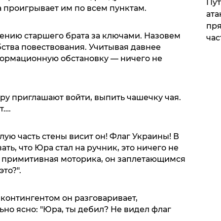
Пут
проигрывает им по всем пунктам.
ата
пря
чению старшего брата за ключами. Назовем
час
ства повествования. Учитывая давнее
формационную обстановку — ничего не
ру приглашают войти, выпить чашечку чая.
т….
лую часть стены висит он! Флаг Украины! В
ть, что Юра стал на ручник, это ничего не
сь примитивная моторика, он заплетающимся
то?".
 контингентом он разговаривает,
но ясно: "Юра, ты дебил? Не видел флаг