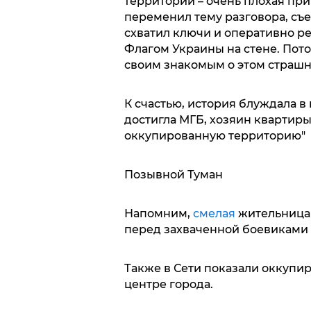
территории – очень плохая при
переменил тему разговора, съе
схватил ключи и оперативно р
Флагом Украины на стене. Пот
своим знакомым о этом страшн
К счастью, история блуждала в 
достигла МГБ, хозяин квартиры
оккупированную территорию"
Позывной Туман
Напомним,
смелая
жительница
перед захваченной боевиками 
Также в Сети показали оккуп
центре города.