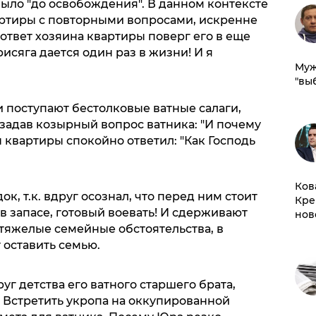
 было "до освобождения". В данном контексте
артиры с повторными вопросами, искренне
 ответ хозяина квартиры поверг его в еще
исяга дается один раз в жизни! И я
Муж
"вы
 поступают бестолковые ватные салаги,
задав козырный вопрос ватника: "И почему
 квартиры спокойно ответил: "Как Господь
Ков
к, т.к. вдруг осознал, что перед ним стоит
Кре
 в запасе, готовый воевать! И сдерживают
нов
 тяжелые семейные обстоятельства, в
 оставить семью.
руг детства его ватного старшего брата,
. Встретить укропа на оккупированной