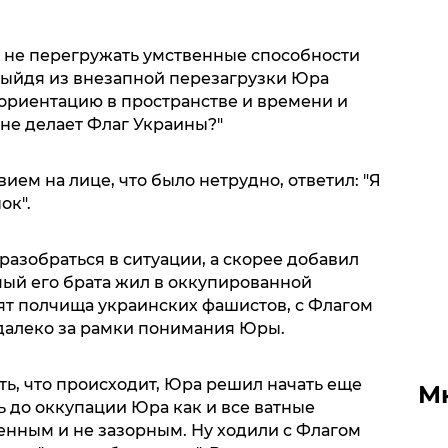
я не перегружать умственные способности
Выйдя из внезапной перезагрузки Юра
 ориентацию в пространстве и времени и
тене делает Флаг Украины?"
ием на лице, что было нетрудно, ответил: "Я
ок".
разобраться в ситуации, а скорее добавил
мый его брата жил в оккупированной
ят полчища украинских фашистов, с Флагом
далеко за рамки понимания Юры.
ть, что происходит, Юра решил начать еще
М
нь до оккупации Юра как и все ватные
енным и не зазорным. Ну ходили с Флагом