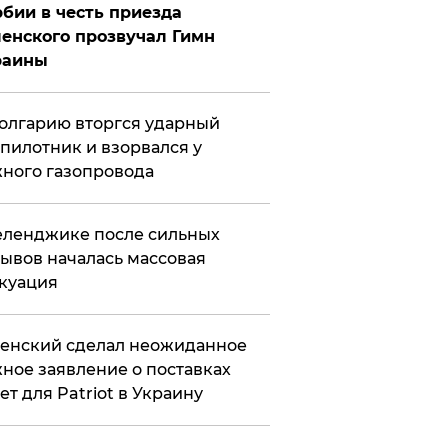
бии в честь приезда
енского прозвучал Гимн
раины
олгарию вторгся ударный
пилотник и взорвался у
ного газопровода
еленджике после сильных
ывов началась массовая
куация
енский сделал неожиданное
ное заявление о поставках
ет для Patriot в Украину