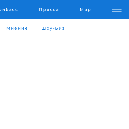
онбасс
Пресса
Мир
Мнение
Шоу-Биз