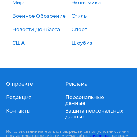
Мир
Экономика
Военное Обозрение
Стиль
Новости Донбасса
Спорт
США
Шоубиз
О проекте
Реклама
Редакция
Персональные
данные
Контакты
Защита персональных
данных
Использование материалов разрешается при условии ссылки
(для интернет-изданий - гиперссылки) на "
Диалог.ua
" не ниже