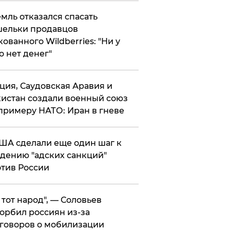
мль отказался спасать
ельки продавцов
кованного Wildberries: "Ни у
о нет денег"
ция, Саудовская Аравия и
истан создали военный союз
примеру НАТО: Иран в гневе
ША сделали еще один шаг к
дению "адских санкций"
тив России
е тот народ", — Соловьев
орбил россиян из-за
говоров о мобилизации