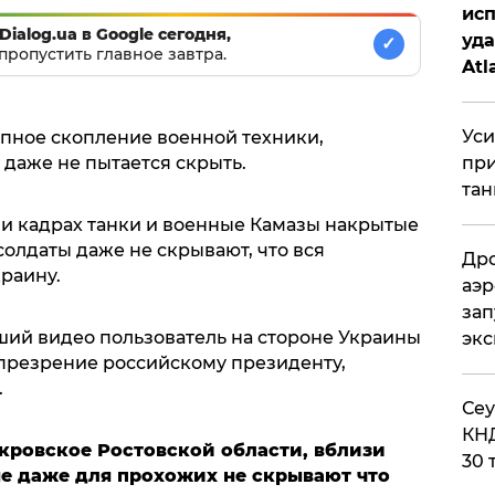
исп
Dialog.ua в Google сегодня,
уда
✓
пропустить главное завтра.
Atl
би
Уси
пное скопление военной техники,
даже не пытается скрыть.
при
тан
и кадрах танки и военные Камазы накрытые
солдаты даже не скрывают, что вся
Дро
краину.
аэр
зап
ший видео пользователь на стороне Украины
эк
презрение российскому президенту,
.
​Се
КНД
 Покровское Ростовской области, вблизи
30 
е даже для прохожих не скрывают что