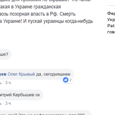
Фед
Укр
Pat
гов