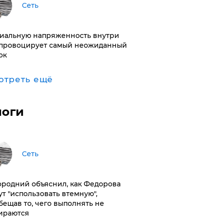
Сеть
иальную напряженность внутри
провоцирует самый неожиданный
ок
отреть ещё
логи
Сеть
ородний объяснил, как Федорова
ут "использовать втемную",
бещав то, чего выполнять не
ираются