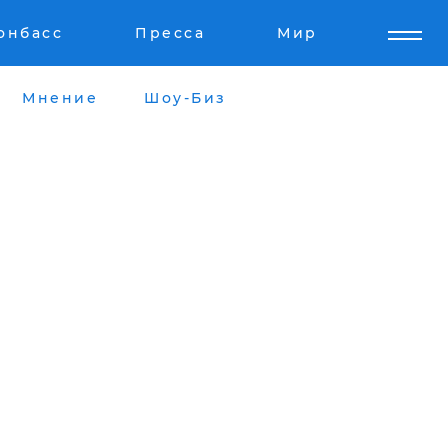
онбасс
Пресса
Мир
Мнение
Шоу-Биз