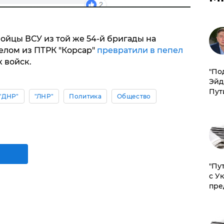
бойцы ВСУ из той же 54-й бригады на
елом из ПТРК "Корсар"
превратили в пепел
 войск.
​"По
Эйд
Пут
"ДНР"
"ЛНР"
Политика
Общество
"Пу
с У
пре