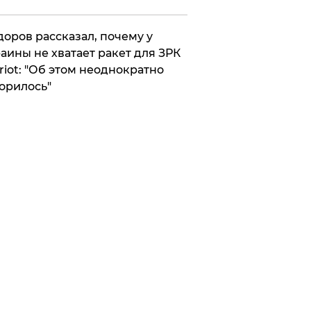
оров рассказал, почему у
аины не хватает ракет для ЗРК
riot: "Об этом неоднократно
орилось"