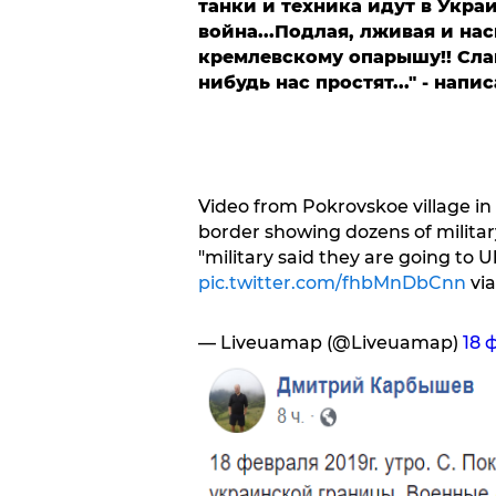
танки и техника идут в Укра
война...Подлая, лживая и нас
кремлевскому опарышу!! Слав
нибудь нас простят..." - напис
Video from Pokrovskoe village in 
border showing dozens of milita
"military said they are going to 
pic.twitter.com/fhbMnDbCnn
vi
— Liveuamap (@Liveuamap)
18 