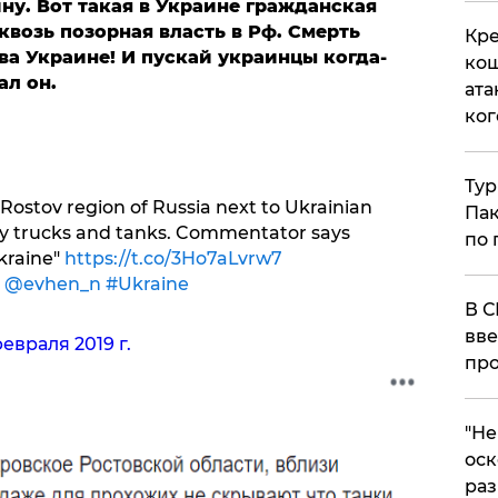
ину. Вот такая в Украине гражданская
квозь позорная власть в Рф. Смерть
Кре
а Украине! И пускай украинцы когда-
кош
ал он.
ата
ког
Тур
Rostov region of Russia next to Ukrainian
Пак
ry trucks and tanks. Commentator says
по 
Ukraine"
https://t.co/3Ho7aLvrw7
a
@evhen_n
#Ukraine
В С
вве
февраля 2019 г.
про
​"Н
оск
раз