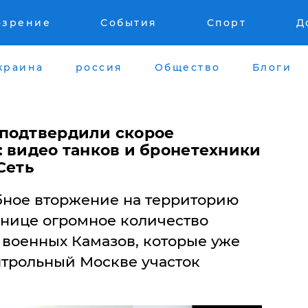
озрение
События
Спорт
Д
краина
россия
Общество
Блоги
подтвердили скорое
: видео танков и бронетехники
Сеть
абное вторжение на территорию
анице огромное количество
 военных Камазов, которые уже
нтрольный Москве участок