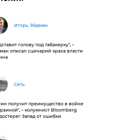
Игорь Эйдман
дставит голову под табакерку", –
ман описал сценарий краха власти
ина
Сеть
тин получит преимущество в войне
краиной", – колумнист Bloomberg
достерег Запад от ошибки