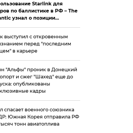
ользование Starlink для
ров по баллистике в РФ – The
antic узнал о позиции
знесмена
к выступил с откровенным
знанием перед "последним
цем" в карьере
н "Альфы" проник в Донецкий
опорт и сжег "Шахед" еще до
уска: опубликованы
склюзивные кадры
ул спасает военного союзника
Р: Южная Корея отправила РФ
тысяч тонн авиатоплива