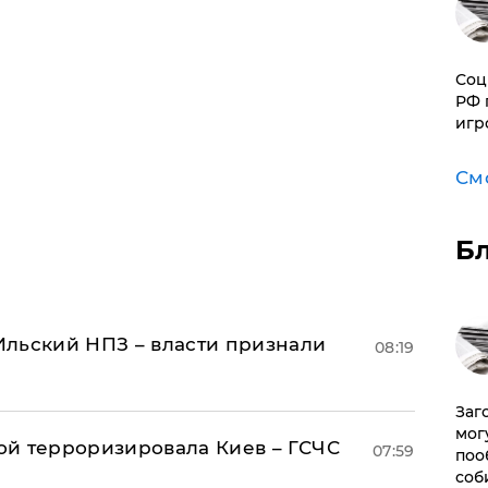
Соц
РФ 
игр
См
Б
льский НПЗ – власти признали
08:19
Заг
мог
й терроризировала Киев – ГСЧС
07:59
поо
соб