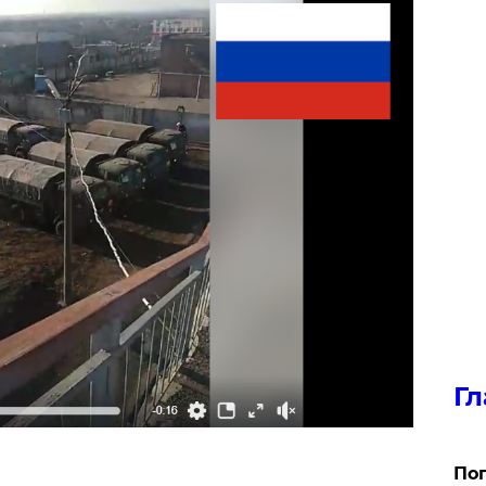
Гл
Поп