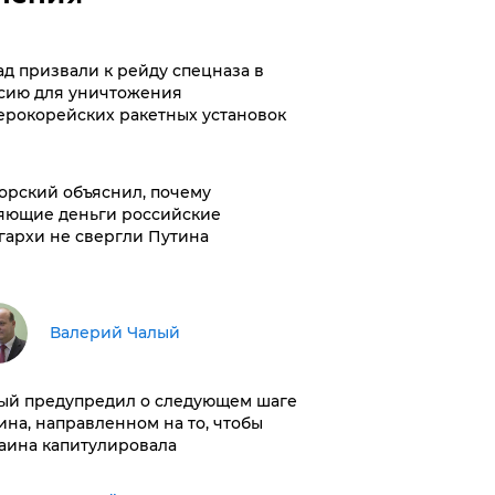
ад призвали к рейду спецназа в
сию для уничтожения
ерокорейских ракетных установок
орский объяснил, почему
яющие деньги российские
гархи не свергли Путина
Валерий Чалый
ый предупредил о следующем шаге
ина, направленном на то, чтобы
аина капитулировала