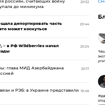
оля россиян, считающих войну
См
20:52
 упала до минимума
Б
щала депортировать часть
20:44
это может коснуться
, – в РФ Wildberries начал
20:24
лады
​"М
эксп
уго
ны: глава МИД Азербайджана
20:17
иссией
вязи и РЭБ: в Украине представили
19:49
Жда
отс