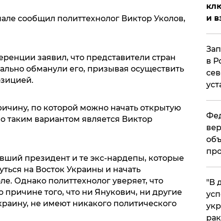
клю
и в
нале сообщил политтехнолог Виктор Уколов,
Зап
ренции заявил, что представители стран
в Р
нально обманули его, призывая осуществить
сев
озицией.
уст
ричину, по которой можно начать открытую
Фед
о таким вариантом является Виктор
вер
объ
про
ывший президент и те экс-нардепы, которые
уться на Восток Украины и начать
е. Однако политтехнолог уверяет, что
​"В
о причине того, что ни Янукович, ни другие
усп
краину, не имеют никакого политического
укр
рак