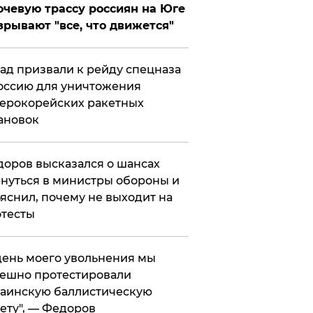
чевую трассу россиян на Юге
зрывают "все, что движется"
ад призвали к рейду спецназа
оссию для уничтожения
ерокорейских ракетных
ановок
оров высказался о шансах
нуться в министры обороны и
яснил, почему не выходит на
тесты
 день моего увольнения мы
ешно протестировали
аинскую баллистическую
ету", — Федоров