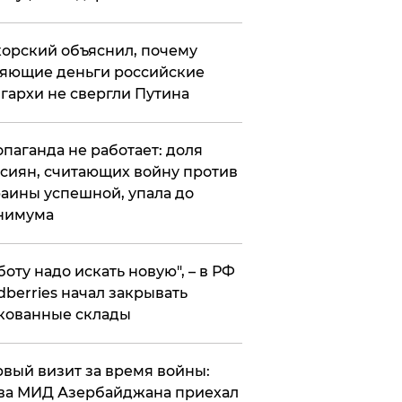
орский объяснил, почему
яющие деньги российские
гархи не свергли Путина
опаганда не работает: доля
сиян, считающих войну против
аины успешной, упала до
нимума
боту надо искать новую", – в РФ
dberries начал закрывать
кованные склады
вый визит за время войны:
ва МИД Азербайджана приехал