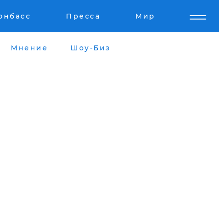
онбасс
Пресса
Мир
Мнение
Шоу-Биз