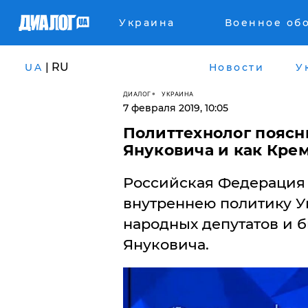
Украина
Военное об
| RU
UA
Новости
У
ДИАЛОГ
УКРАИНА
7 февраля 2019, 10:05
Политтехнолог поясни
Януковича и как Крем
Российская Федерация 
внутреннею политику У
народных депутатов и 
Януковича.