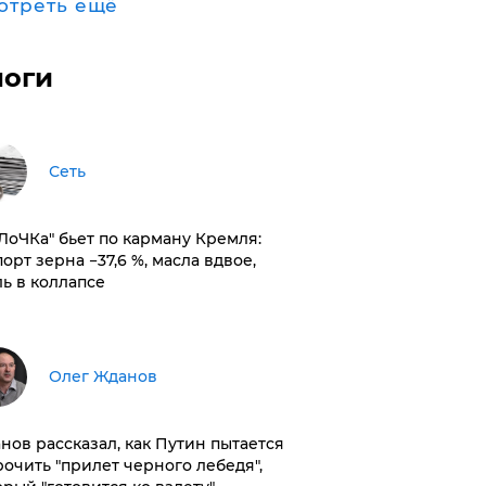
отреть ещё
логи
Сеть
оЛоЧКа" бьет по карману Кремля:
орт зерна −37,6 %, масла вдвое,
ль в коллапсе
Олег Жданов
нов рассказал, как Путин пытается
рочить "прилет черного лебедя",