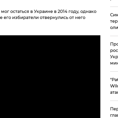
мог остаться в Украине в 2014 году, однако
Сик
се его избиратели отвернулись от него
тер
оли
​Пр
рос
Укр
ми
"Ра
Wil
ата
Пер
гла