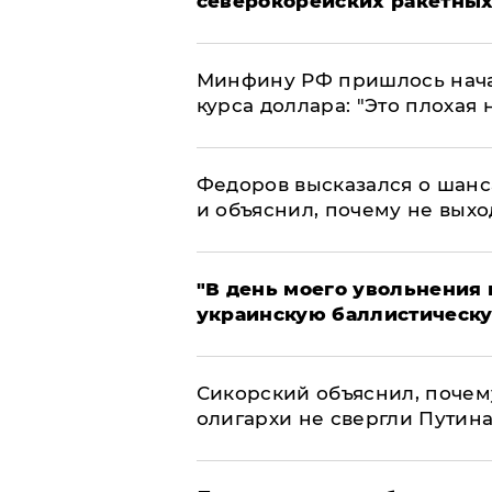
северокорейских ракетных
Минфину РФ пришлось начат
курса доллара: "Это плохая 
Федоров высказался о шанс
и объяснил, почему не выхо
​"В день моего увольнени
украинскую баллистическу
Сикорский объяснил, поче
олигархи не свергли Путин