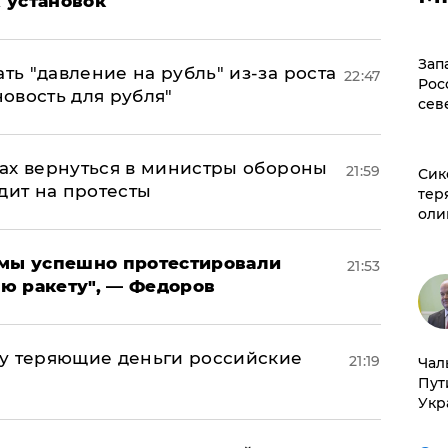
 установок
Зап
ь "давление на рубль" из-за роста
22:47
Рос
новость для рубля"
сев
ах вернуться в министры обороны
21:59
Сик
дит на протесты
тер
оли
я мы успешно протестировали
21:53
ю ракету", — Федоров
му теряющие деньги российские
21:19
Чал
а
Пут
Укр