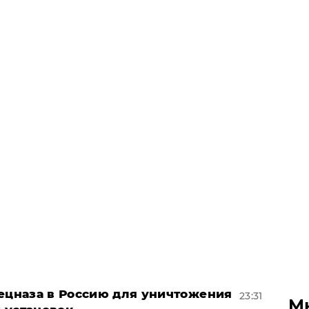
пецназа в Россию для уничтожения
23:31
М