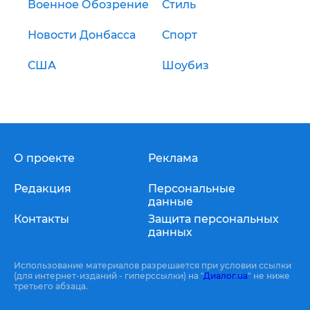
Военное Обозрение
Стиль
Новости Донбасса
Спорт
США
Шоубиз
О проекте
Реклама
Редакция
Персональные
данные
Контакты
Защита персональных
данных
Использование материалов разрешается при условии ссылки
(для интернет-изданий - гиперссылки) на "
Диалог.ua
" не ниже
третьего абзаца.