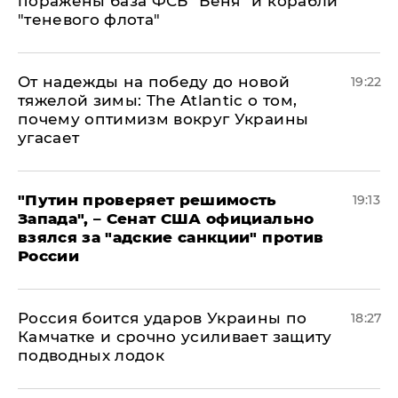
поражены база ФСБ "Беня" и корабли
"теневого флота"
От надежды на победу до новой
19:22
тяжелой зимы: The Atlantic о том,
почему оптимизм вокруг Украины
угасает
"Путин проверяет решимость
19:13
Запада", – Сенат США официально
взялся за "адские санкции" против
России
Россия боится ударов Украины по
18:27
Камчатке и срочно усиливает защиту
подводных лодок