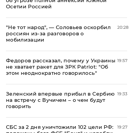
об угрозе полной аннексии Южной
Осетии Россией
​"Не тот народ", — Соловьев оскорбил
20:28
россиян из-за разговоров о
мобилизации
Федоров рассказал, почему у Украины
19:57
не хватает ракет для ЗРК Patriot: "Об
этом неоднократно говорилось"
Зеленский впервые прибыл в Сербию
19:33
на встречу с Вучичем – о чем будут
говорить
СБС за 2 дня уничтожили 102 цели РФ:
19:27