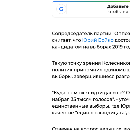
Добавьте 
G
чтобы не 
Сопредседатель партии "Оппо
считает, что
Юрий Бойко
досто
кандидатом на выборах 2019 год
Такую точку зрения Колеснико
политик припомнил единомыш
выборы, завершившиеся разгро
"Куда он может идти дальше? 
набрал 35 тысяч голосов", - уто
единственные выборы, где Юри
качестве "единого кандидата",
Отвечая на вопрос ведущих, эк