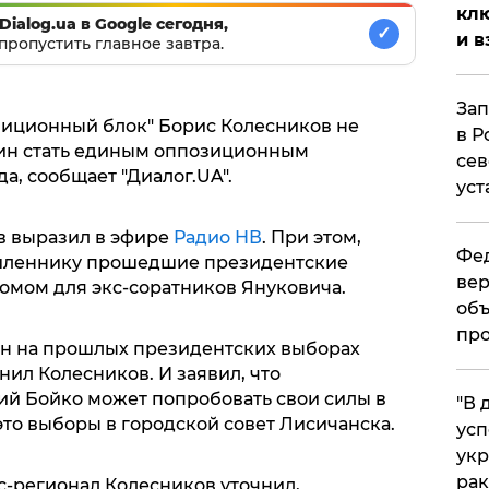
клю
Dialog.ua в Google сегодня,
✓
и в
пропустить главное завтра.
Зап
зиционный блок" Борис Колесников не
в Р
ин стать единым оппозиционным
сев
а, сообщает "Диалог.UA".
уст
в выразил в эфире
Радио НВ
. При этом,
Фед
леннику прошедшие президентские
вер
мом для экс-соратников Януковича.
объ
про
Он на прошлых президентских выборах
чнил Колесников. И заявил, что
й Бойко может попробовать свои силы в
​"В
 это выборы в городской совет Лисичанска.
усп
укр
рак
с-регионал Колесников уточнил,