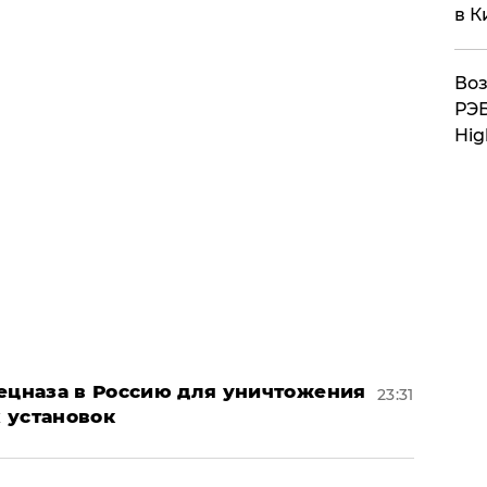
в К
Воз
РЭБ
Hig
пецназа в Россию для уничтожения
23:31
 установок