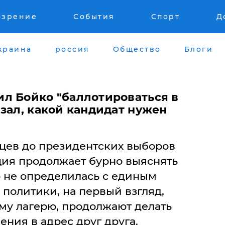
озрение
События
Спорт
Д
краина
россия
Общество
Блоги
л Бойко "баллотироваться в
зал, какой кандидат нужен
яцев до президентских выборов
ия продолжает бурно выяснять
р не определилась с единым
 политики, на первый взгляд,
у лагерю, продолжают делать
ния в адрес друг друга.