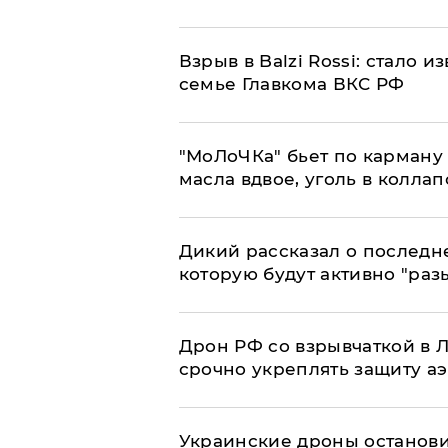
Взрыв в Balzi Rossi: стало 
семье Главкома ВКС РФ
​"МоЛоЧКа" бьет по карману 
масла вдвое, уголь в коллап
Дикий рассказал о последн
которую будут активно "раз
​Дрон РФ со взрывчаткой в
срочно укреплять защиту а
Украинские дроны останов