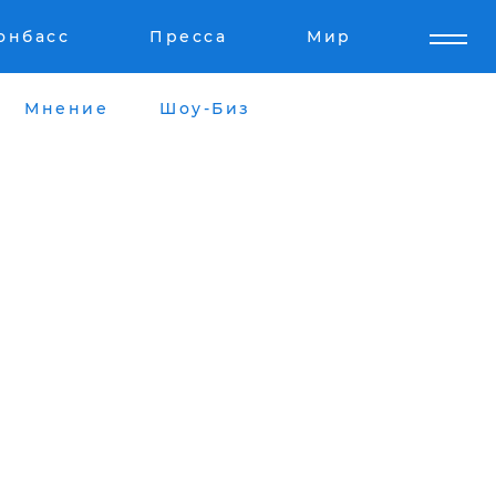
онбасс
Пресса
Мир
Мнение
Шоу-Биз