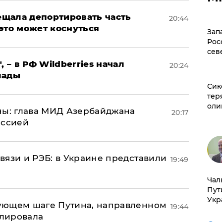
щала депортировать часть
20:44
это может коснуться
Зап
Рос
сев
, – в РФ Wildberries начал
20:24
лады
Сик
тер
оли
ны: глава МИД Азербайджана
20:17
иссией
вязи и РЭБ: в Украине представили
19:49
Чал
Пут
Укр
ующем шаге Путина, направленном
19:44
улировала