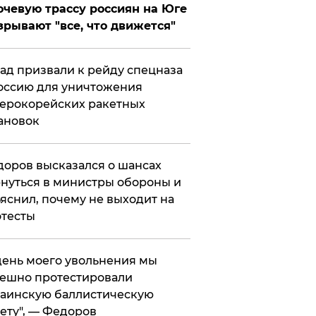
чевую трассу россиян на Юге
зрывают "все, что движется"
ад призвали к рейду спецназа
оссию для уничтожения
ерокорейских ракетных
ановок
оров высказался о шансах
нуться в министры обороны и
яснил, почему не выходит на
тесты
 день моего увольнения мы
ешно протестировали
аинскую баллистическую
ету", — Федоров