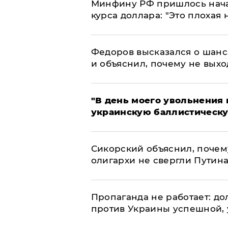
Минфину РФ пришлось начат
курса доллара: "Это плохая 
Федоров высказался о шанс
и объяснил, почему не выхо
​"В день моего увольнени
украинскую баллистическу
Сикорский объяснил, поче
олигархи не свергли Путин
​Пропаганда не работает: д
против Украины успешной,