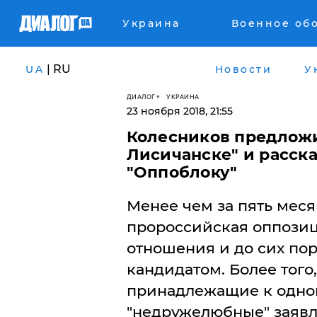
Украина
Военное об
| RU
UA
Новости
У
ДИАЛОГ
УКРАИНА
23 ноября 2018, 21:55
Колесников предложи
Лисичанске" и расска
"Оппоблоку"
Менее чем за пять мес
пророссийская оппозиц
отношения и до сих по
кандидатом. Более того,
принадлежащие к одном
"недружелюбные" заявле