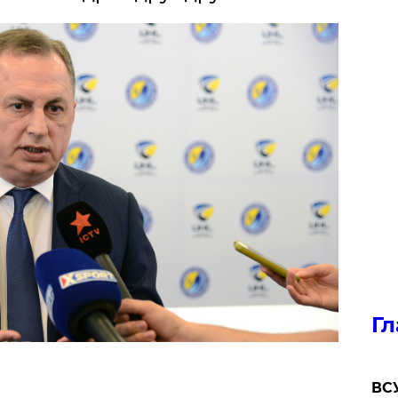
Гл
ВСУ