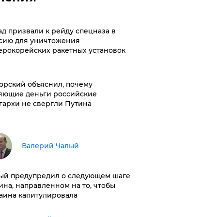
ад призвали к рейду спецназа в
сию для уничтожения
ерокорейских ракетных установок
орский объяснил, почему
яющие деньги российские
гархи не свергли Путина
Валерий Чалый
ый предупредил о следующем шаге
ина, направленном на то, чтобы
аина капитулировала