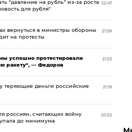
ь "давление на рубль" из-за роста
22:47
новость для рубля"
ах вернуться в министры обороны
21:59
дит на протесты
я мы успешно протестировали
21:53
ю ракету", — Федоров
му теряющие деньги российские
21:19
а
оля россиян, считающих войну
20:52
 упала до минимума
М