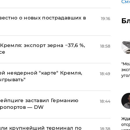
См
известно о новых пострадавших в
19:16
Б
Кремля: экспорт зерна −37,6 %,
18:58
се
​"М
эксп
ей неядерной "карте" Кремля,
18:49
уго
ыгрывать"
 Лейпциге заставил Германию
18:44
эропортов — DW
Жда
отс
или крупнейший терминал по
18:38