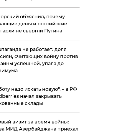
орский объяснил, почему
яющие деньги российские
гархи не свергли Путина
опаганда не работает: доля
сиян, считающих войну против
аины успешной, упала до
нимума
боту надо искать новую", – в РФ
dberries начал закрывать
кованные склады
вый визит за время войны:
ва МИД Азербайджана приехал