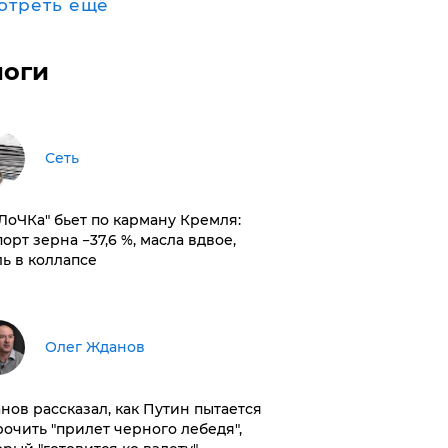
отреть ещё
логи
Сеть
оЛоЧКа" бьет по карману Кремля:
орт зерна −37,6 %, масла вдвое,
ль в коллапсе
Олег Жданов
нов рассказал, как Путин пытается
рочить "прилет черного лебедя",