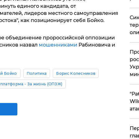
нуть единого кандидата, от
ателей, лидеров местного самоуправления
Сик
остока", как позиционирует себя Бойко.
тер
оли
ое объединение пророссийской оппозиции
сников назвал
мошенниками
Рабиновича и
​Пр
рос
Укр
й Бойко
Политика
Борис Колесников
ми
платформа - За жизнь (ОПЗЖ)
"Ра
Wil
ата
Пер
гла