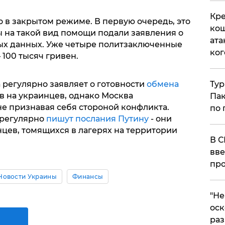
Кре
 в закрытом режиме. В первую очередь, это
кош
ты на такой вид помощи подали заявления о
ата
ых данных. Уже четыре политзаключенные
ког
100 тысяч гривен.
Тур
 регулярно заявляет о готовности
обмена
 на украинцев, однако Москва
Пак
 не признавая себя стороной конфликта.
по 
 регулярно
пишут послания Путину
- они
цев, томящихся в лагерях на территории
В С
вве
про
Новости Украины
Финансы
​"Н
оск
раз