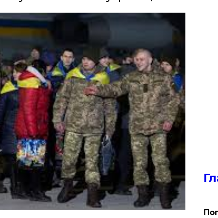
Гл
Поп