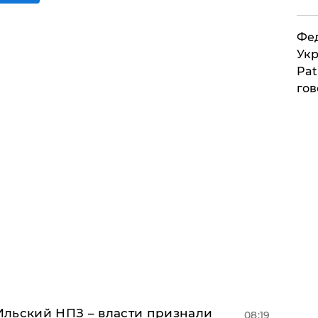
Фед
Укр
Pat
гов
льский НПЗ – власти признали
08:19