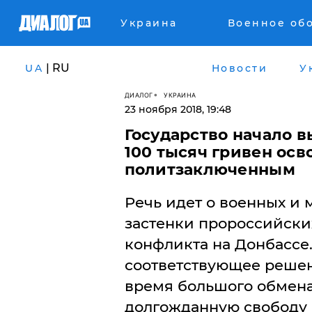
Украина
Военное об
| RU
UA
Новости
У
ДИАЛОГ
УКРАИНА
23 ноября 2018, 19:48
Государство начало 
100 тысяч гривен ос
политзаключенным
Речь идет о военных и 
застенки пророссийских
конфликта на Донбассе
соответствующее решени
время большого обмена
долгожданную свободу 