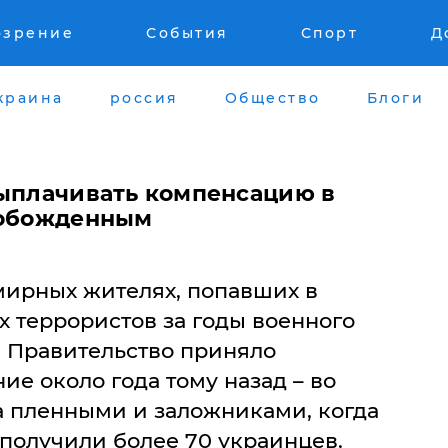
озрение
События
Спорт
Д
краина
россия
Общество
Блоги
выплачивать компенсацию в
вобожденным
мирных жителях, попавших в
 террористов за годы военного
. Правительство приняло
е около года тому назад – во
 пленными и заложниками, когда
получили более 70 украинцев.