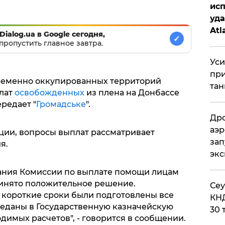
исп
уда
Atl
Dialog.ua в Google сегодня,
✓
би
пропустить главное завтра.
Уси
при
ременно оккупированных территорий
тан
плат
освобожденных
из плена на Донбассе
редает "
Громадське
".
Дро
аэр
ии, вопросы выплат рассматривает
зап
я.
эк
дания Комиссии по выплате помощи лицам
нято положительное решение.
​Се
короткие сроки были подготовлены все
КНД
еданы в Государственную казначейскую
30 
имых расчетов", - говорится в сообщении.