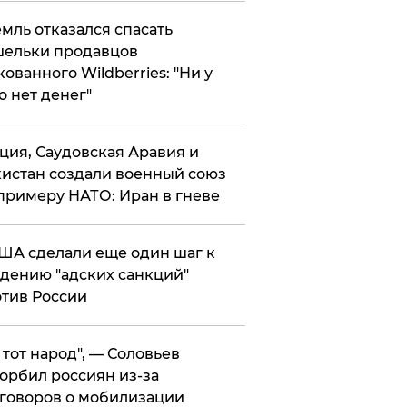
мль отказался спасать
ельки продавцов
кованного Wildberries: "Ни у
о нет денег"
ция, Саудовская Аравия и
истан создали военный союз
примеру НАТО: Иран в гневе
ША сделали еще один шаг к
дению "адских санкций"
тив России
е тот народ", — Соловьев
орбил россиян из-за
говоров о мобилизации