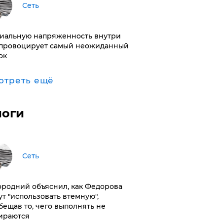
Сеть
иальную напряженность внутри
провоцирует самый неожиданный
ок
отреть ещё
логи
Сеть
ородний объяснил, как Федорова
ут "использовать втемную",
бещав то, чего выполнять не
ираются