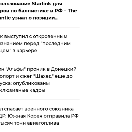
ользование Starlink для
ров по баллистике в РФ – The
antic узнал о позиции
знесмена
к выступил с откровенным
знанием перед "последним
цем" в карьере
н "Альфы" проник в Донецкий
опорт и сжег "Шахед" еще до
уска: опубликованы
склюзивные кадры
ул спасает военного союзника
Р: Южная Корея отправила РФ
тысяч тонн авиатоплива