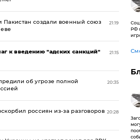
 и Пакистан создали военный союз
Соц
21:19
неве
РФ 
игр
См
аг к введению "адских санкций"
21:15
Б
предили об угрозе полной
20:35
оссией
 оскорбил россиян из-за разговоров
20:28
Заг
мог
поо
соб