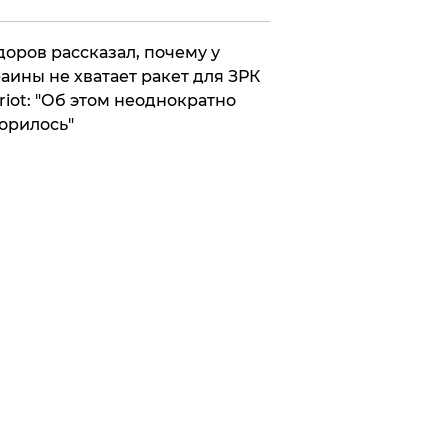
оров рассказал, почему у
аины не хватает ракет для ЗРК
riot: "Об этом неоднократно
орилось"