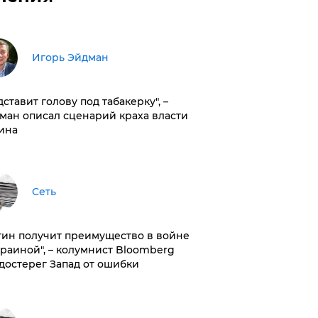
Игорь Эйдман
дставит голову под табакерку", –
ман описал сценарий краха власти
ина
Сеть
тин получит преимущество в войне
краиной", – колумнист Bloomberg
достерег Запад от ошибки