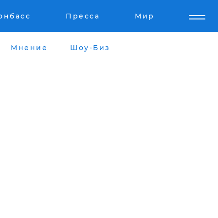
онбасс
Пресса
Мир
Мнение
Шоу-Биз