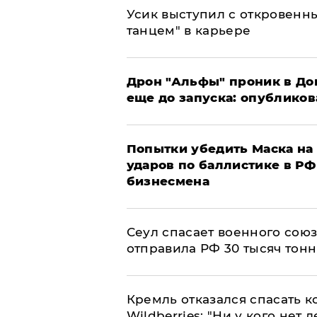
Усик выступил с откровен
танцем" в карьере
Дрон "Альфы" проник в До
еще до запуска: опублико
Попытки убедить Маска на 
ударов по баллистике в РФ 
бизнесмена
​Сеул спасает военного со
отправила РФ 30 тысяч тон
Кремль отказался спасать 
Wildberries: "Ни у кого нет д