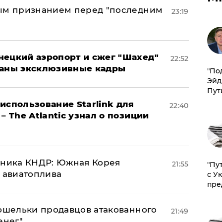
ным признанием перед "последним
23:19
нецкий аэропорт и сжег "Шахед"
22:52
ваны эксклюзивные кадры
​"По
Эйд
Пут
использование Starlink для
22:40
– The Atlantic узнал о позиции
юзника КНДР: Южная Корея
21:55
"Пу
н авиатоплива
с У
пре
кошельки продавцов атакованного
21:49
енег"