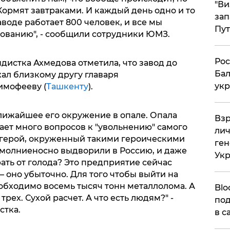
"Ви
 Кормят завтраками. И каждый день одно и то
зап
заводе работает 800 человек, и все мы
Пут
вованию", - сообщили сотрудники ЮМЗ.
​Ро
дистка Ахмедова отметила, что завод до
Бал
л близкому другу главаря
укр
имофееву (
Ташкенту
).
ближайшее его окружение в опале. Опала
​Вз
т много вопросов к "увольнению" самого
лич
й герой, окруженный такими героическими
ген
ь молниеносно выдворили в Россию, и даже
Ук
ть от голода? Это предприятие сейчас
 – оно убыточно. Для того чтобы выйти на
обходимо восемь тысяч тонн металлолома. А
Blo
рех. Сухой расчет. А что есть людям?" -
под
стка.
в с