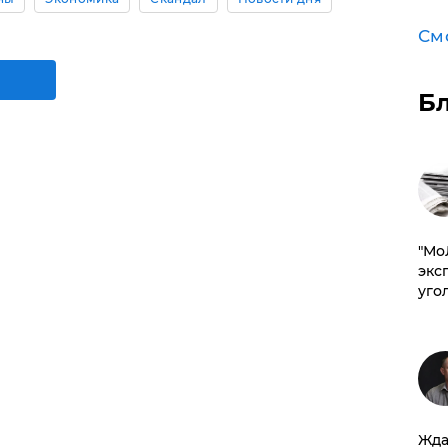
См
Б
​"М
эксп
уго
Жда