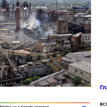
Гл
ВСУ