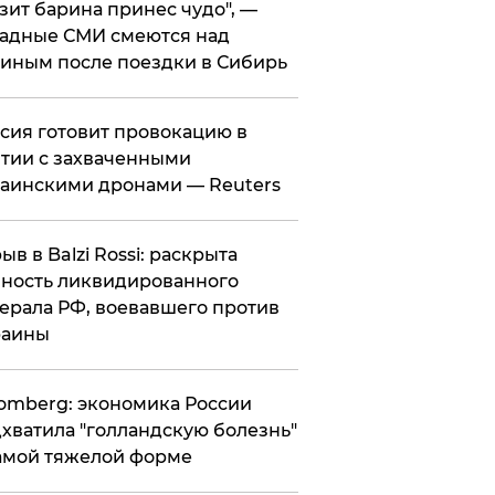
зит барина принес чудо", —
адные СМИ смеются над
иным после поездки в Сибирь
ссия готовит провокацию в
тии с захваченными
аинскими дронами — Reuters
рыв в Balzi Rossi: раскрыта
ность ликвидированного
ерала РФ, воевавшего против
раины
omberg: экономика России
хватила "голландскую болезнь"
амой тяжелой форме