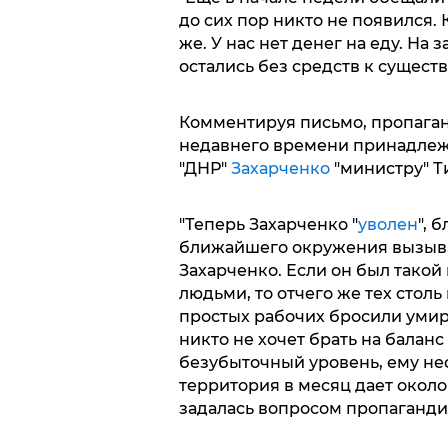
до сих пор никто не появился.
же. У нас нет денег на еду. На 
остались без средств к сущест
Комментируя письмо, пропаган
недавнего времени принадлежа
"ДНР"
Захарченко
"министру" Т
"Теперь Захарченко "
уволен
", 
ближайшего окружения вызывае
Захарченко. Если он был тако
людьми, то отчего же тех стол
простых рабочих бросили умира
никто не хочет брать на баланс
безубыточный уровень, ему не
территория в месяц дает около т
задалась вопросом пропаганди