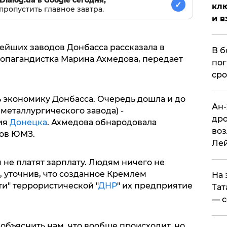
Dialog.ua в Google сегодня,
✓
клю
пропустить главное завтра.
и в
ейших заводов Донбасса рассказала в
В б
ропагандистка Марина Ахмедова, передает
пог
сро
 экономику Донбасса. Очередь дошла и до
Ан-
металлургического завода) -
дро
ия
Донецка
. Ахмедова обнародовала
воз
ков ЮМЗ.
Ле
м не платят зарплату. Людям ничего не
и, уточнив, что созданное Кремлем
На 
и" террористической "
ДНР
" их предприятие
Тат
— с
объяснить нам, что вообще происходит, но