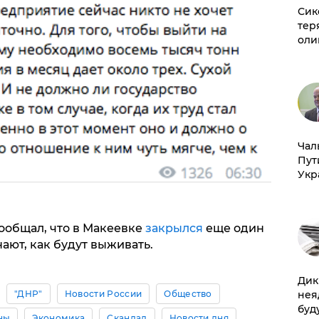
Сик
тер
оли
Чал
Пут
Укр
ообщал, что в Макеевке
закрылся
еще один
нают, как будут выживать.
Дик
"ДНР"
Новости России
Общество
нея
буд
ны
Экономика
Скандал
Новости дня