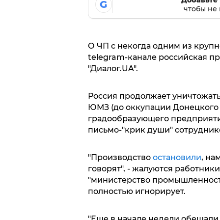
Добавьте 
G
чтобы не 
О ЧП с некогда одним из крупн
telegram-канале российская п
"Диалог.UA".
Россия продолжает уничтожать
ЮМЗ (до оккупации Донецкого 
градообразующего предприят
письмо-"крик души" сотрудни
"Производство
остановили
, на
говорят", - жалуются работник
"министерство промышленност
полностью игнорирует.
"Еще в начале недели обещали 