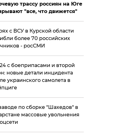
чевую трассу россиян на Юге
зрывают "все, что движется"
оях с ВСУ в Курской области
ибли более 70 российских
чников - росСМИ
24 с боеприпасами и второй
н: новые детали инцидента
ле украинского самолета в
йпциге
заводе по сборке "Шахедов" в
арстане массовые увольнения
оцсети