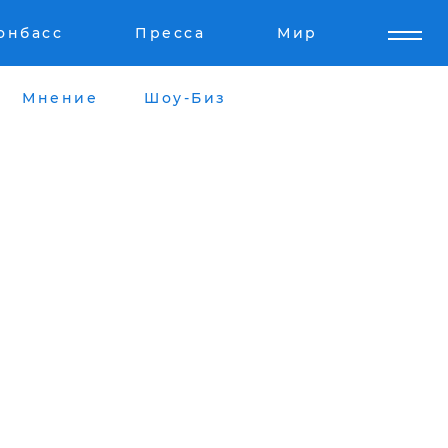
онбасс
Пресса
Мир
Мнение
Шоу-Биз