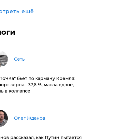
отреть ещё
логи
Сеть
оЛоЧКа" бьет по карману Кремля:
орт зерна −37,6 %, масла вдвое,
ль в коллапсе
Олег Жданов
нов рассказал, как Путин пытается