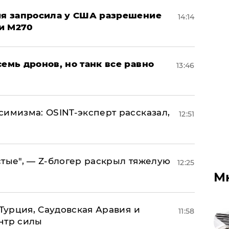
ция запросила у США разрешение
14:14
и M270
семь дронов, но танк все равно
13:46
симизма: OSINT-эксперт рассказал,
12:51
стые", — Z-блогер раскрыл тяжелую
12:25
М
 Турция, Саудовская Аравия и
11:58
нтр силы