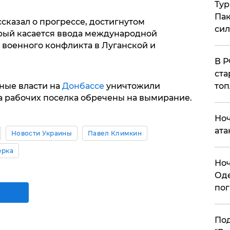
Тур
Пак
сказал о прогрессе, достигнутом
си
рый касается ввода международной
 военного конфликта в Луганской и
​В 
ста
топ
ные власти на
Донбассе
уничтожили
ва рабочих поселка обречены на вымирание.
​Но
ата
Новости Украины
Павел Климкин
ерка
​Но
Оде
пог
По