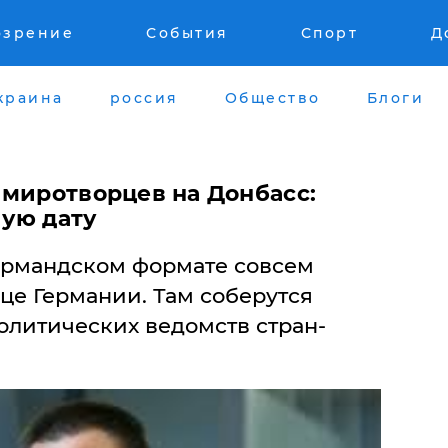
озрение
События
Спорт
Д
краина
россия
Общество
Блоги
 миротворцев на Донбасс:
ую дату
ормандском формате совсем
ице Германии. Там соберутся
литических ведомств стран-