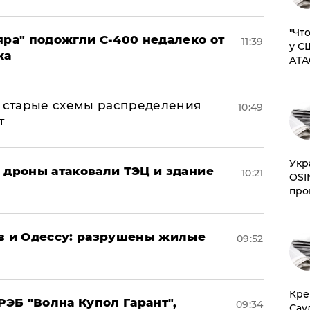
​"Ч
яра" подожгли С-400 недалеко от
11:39
у С
ка
ATA
н: старые схемы распределения
10:49
т
​Ук
: дроны атаковали ТЭЦ и здание
10:21
OSI
про
ов и Одессу: разрушены жилые
09:52
​Кр
ЭБ "Волна Купол Гарант",
09:34
Сау