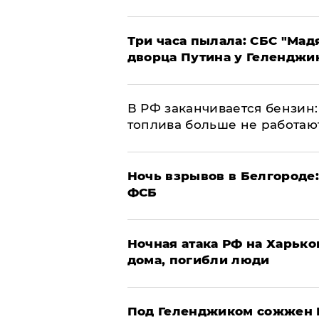
Три часа пылала: СБС "Мад
дворца Путина у Геленджи
​В РФ заканчивается бензи
топлива больше не работаю
​Ночь взрывов в Белгороде
ФСБ
​Ночная атака РФ на Харьк
дома, погибли люди
Под Геленджиком сожжен Р