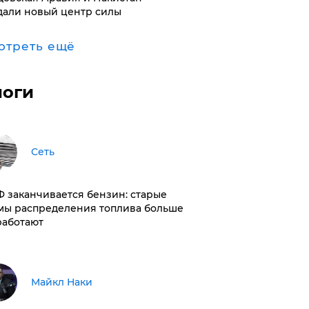
дали новый центр силы
отреть ещё
логи
Сеть
РФ заканчивается бензин: старые
мы распределения топлива больше
работают
Майкл Наки