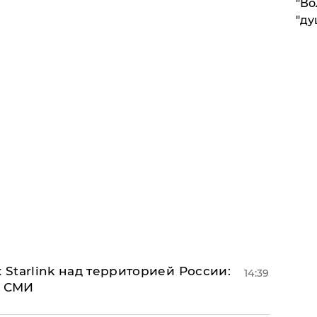
"Во
"ду
 Starlink над территорией России:
14:39
- СМИ