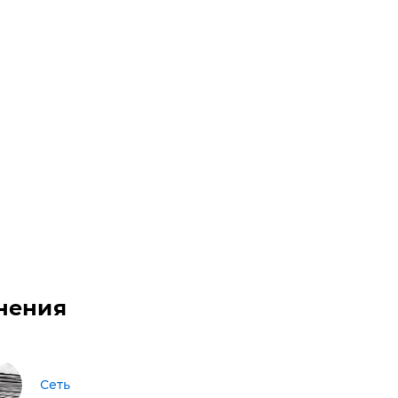
нения
Сеть