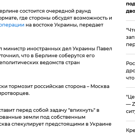
под
дво
Берлине состоится очередной раунд
рмате, где стороны обсудят возможность и
операции
на востоке Украины, передает
​"Ч
зап
пер
л министр иностранных дел Украины Павел
точнил, что в Берлине соберутся его
еполитических ведомств стран
​Ро
дро
что
ски тормозит российская сторона – Москва
иротворцев.
​"Ц
— Z
авит перед собой задачу "впихнуть" в
сит
ованные земли под собственным
осква спекулирует предстоящими в Украине
​Кр