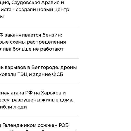
ция, Саудовская Аравия и
истан создали новый центр
лы
РФ заканчивается бензин:
рые схемы распределения
лива больше не работают
чь взрывов в Белгороде: дроны
ковали ТЭЦ и здание ФСБ
чная атака РФ на Харьков и
ссу: разрушены жилые дома,
ибли люди
д Геленджиком сожжен РЭБ