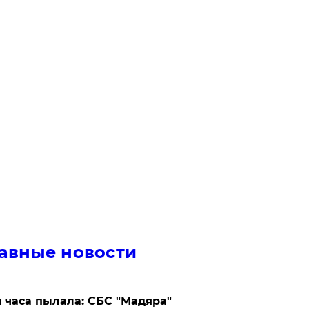
авные новости
 часа пылала: СБС "Мадяра"