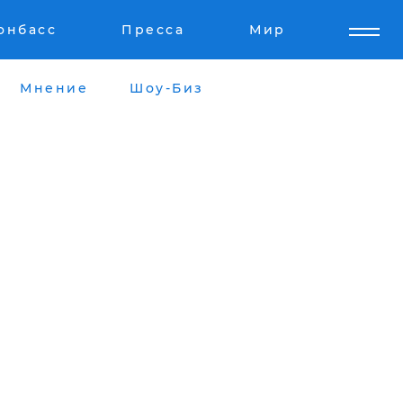
онбасс
Пресса
Мир
Мнение
Шоу-Биз