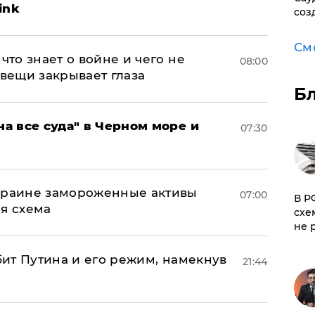
ink
соз
См
что знает о войне и чего не
08:00
 вещи закрывает глаза
Б
на все суда" в Черном море и
07:30
Украине замороженные активы
07:00
​В 
ая схема
схе
не 
убит Путина и его режим, намекнув
21:44