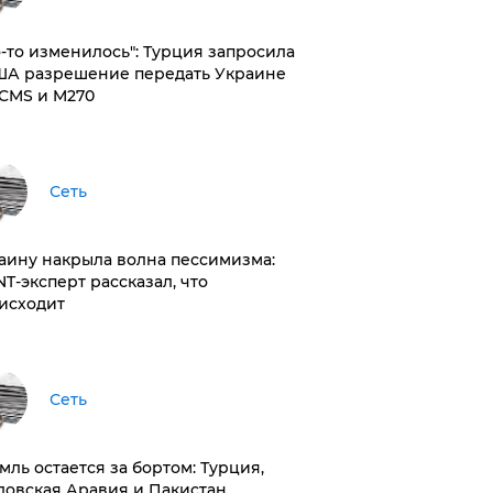
то-то изменилось": Турция запросила
ША разрешение передать Украине
CMS и M270
Сеть
раину накрыла волна пессимизма:
NT-эксперт рассказал, что
исходит
Сеть
емль остается за бортом: Турция,
довская Аравия и Пакистан