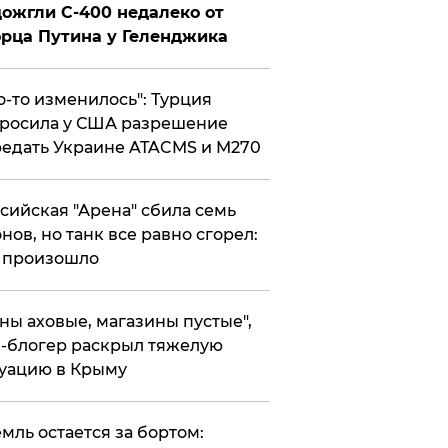
ожгли С-400 недалеко от
рца Путина у Геленджика
то-то изменилось": Турция
росила у США разрешение
едать Украине ATACMS и M270
ссийская "Арена" сбила семь
нов, но танк все равно сгорел:
 произошло
ены аховые, магазины пустые",
-блогер раскрыл тяжелую
уацию в Крыму
емль остается за бортом: