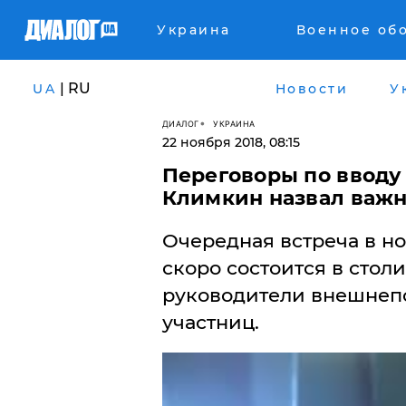
Украина
Военное об
| RU
UA
Новости
У
ДИАЛОГ
УКРАИНА
22 ноября 2018, 08:15
Переговоры по вводу
Климкин назвал важн
Очередная встреча в н
скоро состоится в стол
руководители внешнепо
участниц.