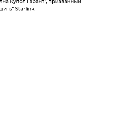
лна Купол Гарант", призванный
шить" Starlink