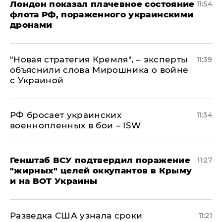
Лондон показал плачевное состояние
11:54
флота РФ, пораженного украинскими
дронами
"Новая стратегия Кремля", – эксперты
11:39
объяснили слова Мирошника о войне
с Украиной
РФ бросает украинских
11:34
военнопленных в бои – ISW
Генштаб ВСУ подтвердил поражение
11:27
"жирных" целей оккупантов в Крыму
и на ВОТ Украины
Разведка США узнала сроки
11:21