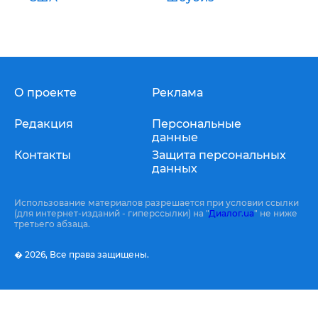
О проекте
Реклама
Редакция
Персональные
данные
Контакты
Защита персональных
данных
Использование материалов разрешается при условии ссылки
(для интернет-изданий - гиперссылки) на "
Диалог.ua
" не ниже
третьего абзаца.
� 2026,
Все права защищены.