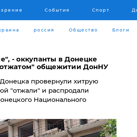
озрение
События
Спорт
Д
краина
россия
Общество
Блоги
е", - оккупанты в Донецке
 "отжатом" общежитии ДонНУ
Донецка провернули хитрую
ой "отжали" и распродали
онецкого Национального