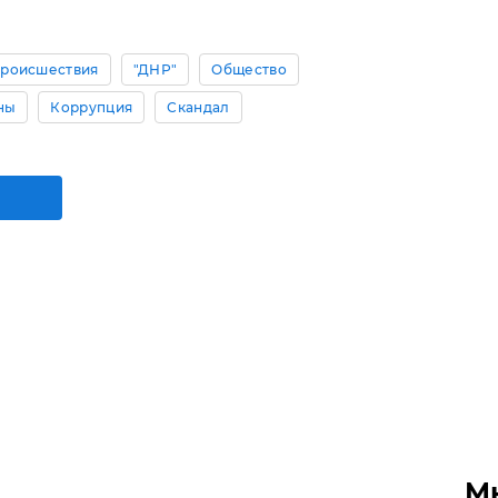
роисшествия
"ДНР"
Общество
ны
Коррупция
Скандал
М