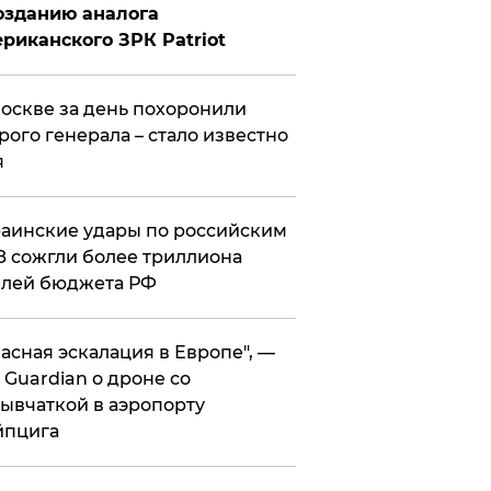
озданию аналога
риканского ЗРК Patriot
оскве за день похоронили
рого генерала – стало известно
я
аинские удары по российским
 сожгли более триллиона
блей бюджета РФ
асная эскалация в Европе", —
 Guardian о дроне со
ывчаткой в аэропорту
йпцига