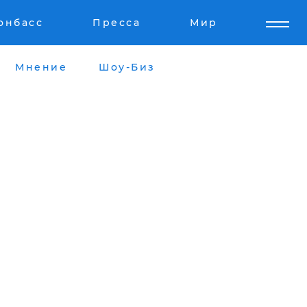
онбасс
Пресса
Мир
Мнение
Шоу-Биз