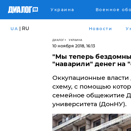
Украина
Военное об
| RU
UA
Новости
У
ДИАЛОГ
УКРАИНА
10 ноября 2018, 16:13
​"Мы теперь бездомны
"наварили" денег на
Оккупационные власти 
схему, с помощью котор
семейное общежитие Д
университета (ДонНУ).