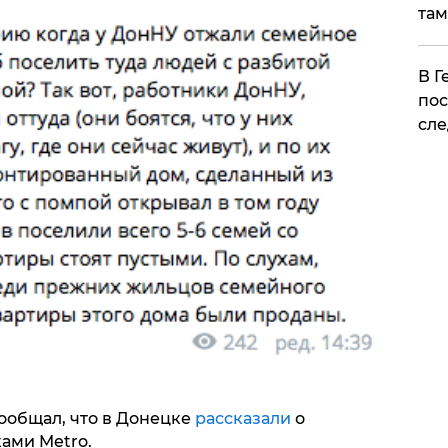
там
​В 
пос
сле
ообщал, что в Донецке
рассказали
о
ами Metro.