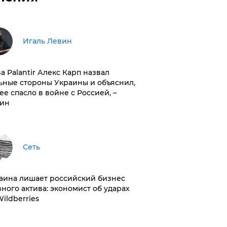
Игаль Левин
ва Palantir Алекс Карп назвал
ьные стороны Украины и объяснил,
 ее спасло в войне с Россией, –
ин
Сеть
раина лишает российский бизнес
вного актива: экономист об ударах
Wildberries