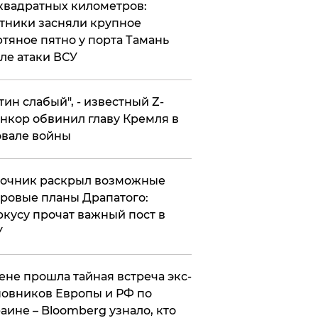
квадратных километров:
тники засняли крупное
тяное пятно у порта Тамань
ле атаки ВСУ
утин слабый", - известный Z-
нкор обвинил главу Кремля в
вале войны
точник раскрыл возможные
ровые планы Драпатого:
кусу прочат важный пост в
У
ене прошла тайная встреча экс-
овников Европы и РФ по
аине – Bloomberg узнало, кто