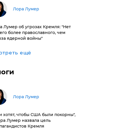
​Лора Лумер
а Лумер об угрозах Кремля: "Нет
его более православного, чем
оза ядерной войны"
отреть ещё
логи
​Лора Лумер
и хотят, чтобы США были покорны",
ора Лумер назвала цель
пагандистов Кремля