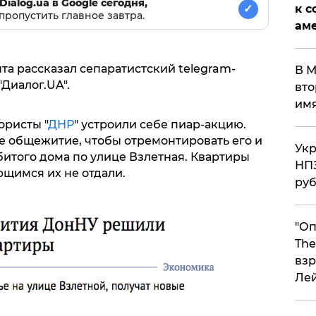
Dialog.ua в Google сегодня,
к с
✓
пропустить главное завтра.
аме
а рассказал сепаратистский telegram-
В М
"Диалог.UA".
вто
им
ористы "
ДНР
" устроили себе пиар-акцию.
е общежитие, чтобы отремонтировать его и
Укр
битого дома по улице Взлетная. Квартиры
НПЗ
ющимся их не отдали.
ру
"Оп
The
взр
Ле