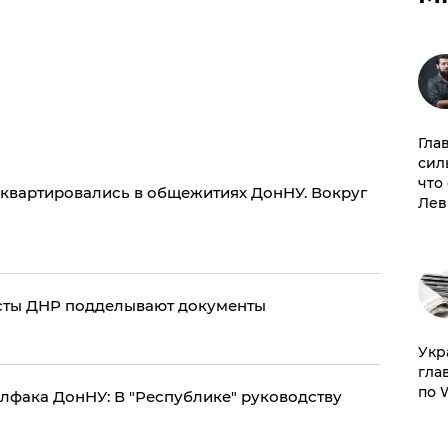
Гла
сил
что
асквартировались в общежитиях ДонНУ. Вокруг
Лев
сты ДНР подделывают документы
​Ук
гла
по 
лфака ДонНУ: В "Республике" руководству