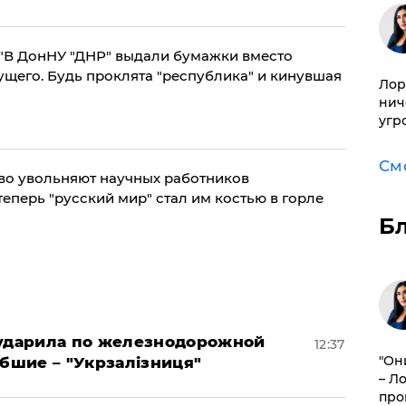
"В ДонНУ "ДНР" выдали бумажки вместо
ущего. Будь проклята "республика" и кинувшая
Лор
нич
угр
См
во увольняют научных работников
теперь "русский мир" стал им костью в горле
Б
 ударила по железнодорожной
12:37
"Он
ибшие – "Укрзалізниця"
– Л
про