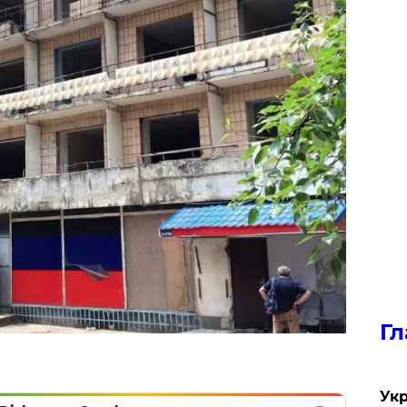
Гл
Укр