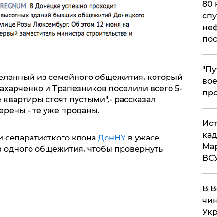
80 
спу
неф
пос
​"П
деланный из семейного общежития, который
вое
Захарченко и Трапезников поселили всего 5-
про
 квартиры стоят пустыми",- рассказал
ерены - те уже проданы.
​Ис
кад
и сепаратисткого клона
ДонНУ
в ужасе
Мар
из одного общежития, чтобы провернуть
ВС
В В
чин
Укр