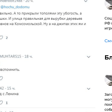
Соц
РФ 
игр
См
Б
Заг
мог
поо
соб