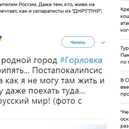
телям России. Даже тем, кто, живя на
Кре
чтает, как и сепаратисты из "ДНР"/"ЛНР",
кош
ата
ког
Тур
Пак
по 
В С
вве
про
​"Н
оск
раз