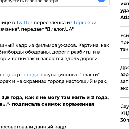
пропустить главное завтра.
исп
уда
Atl
нице в
Twitter
переселенка из
Горловки,
би
чанка", передает "Диалог.UA".
Уси
при
шный кадр из фильмов ужасов. Картина, как
тан
 билборды ободраны, дороги разбиты и в
ор и ветки так и валяются вдоль дороги.
Дро
аэр
то центр
города
оккупационные "власти"
зап
ворах и на окраинах города настоящий мрак.
эк
3,5 года, как я не могу там жить и 2 года,
а..."- подписала снимок пораженная
​Се
КНД
30 
посоветовали данный кадр