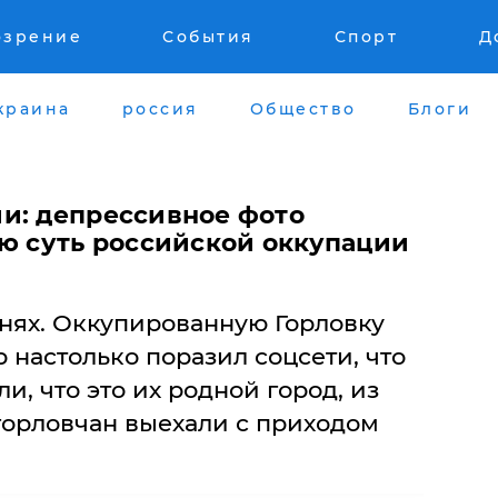
озрение
События
Спорт
Д
краина
россия
Общество
Блоги
и: депрессивное фото
сю суть российской оккупации
днях. Оккупированную Горловку
р настолько поразил соцсети, что
и, что это их родной город, из
горловчан выехали с приходом