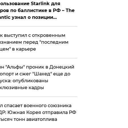
ользование Starlink для
ров по баллистике в РФ – The
antic узнал о позиции
знесмена
к выступил с откровенным
знанием перед "последним
цем" в карьере
н "Альфы" проник в Донецкий
опорт и сжег "Шахед" еще до
уска: опубликованы
склюзивные кадры
ул спасает военного союзника
Р: Южная Корея отправила РФ
тысяч тонн авиатоплива