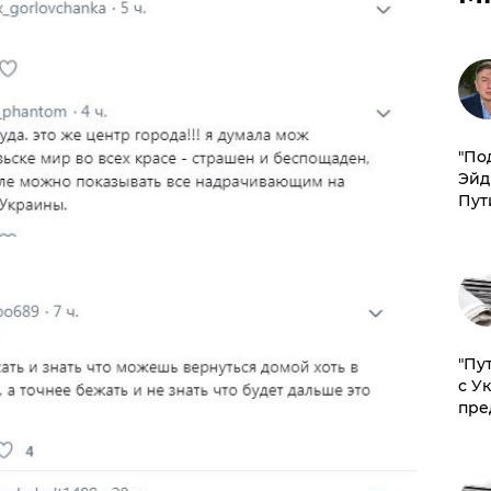
​"По
Эйд
Пут
"Пу
с У
пре