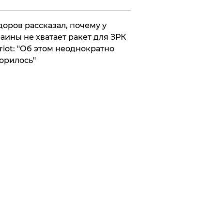
оров рассказал, почему у
аины не хватает ракет для ЗРК
riot: "Об этом неоднократно
орилось"