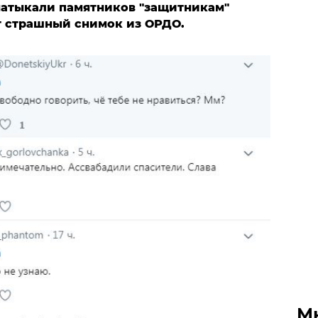
 натыкали памятников "защитникам"
т страшный снимок из ОРДО.
М