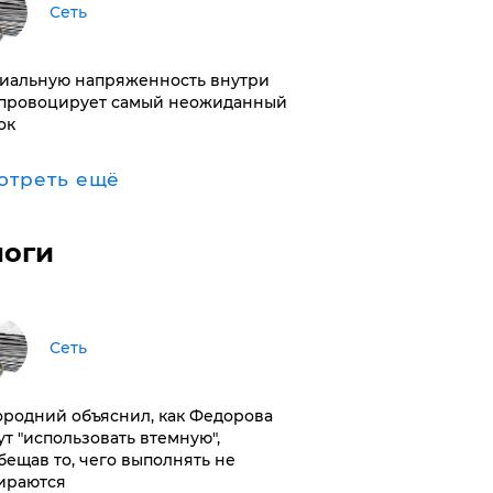
Сеть
иальную напряженность внутри
провоцирует самый неожиданный
ок
отреть ещё
логи
Сеть
ородний объяснил, как Федорова
ут "использовать втемную",
бещав то, чего выполнять не
ираются