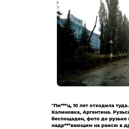
"Пи***ц, 10 лет отходила туда
Калиновка, Аргентина. Рузьск
беспощаден, фото до рузьке 
надр***вающим на раисю в др