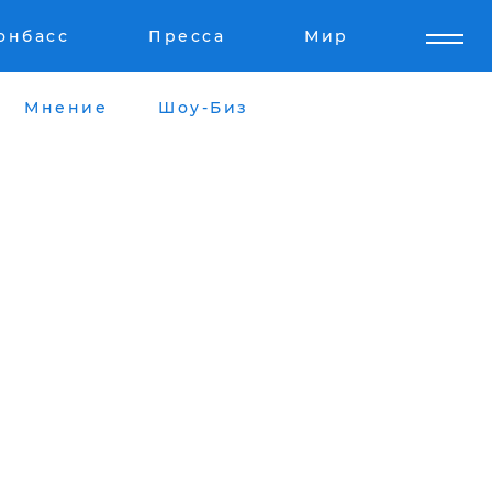
онбасс
Пресса
Мир
Мнение
Шоу-Биз