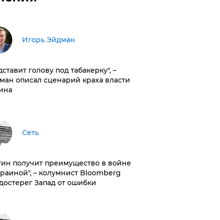
Игорь Эйдман
дставит голову под табакерку", –
ман описал сценарий краха власти
ина
Сеть
тин получит преимущество в войне
краиной", – колумнист Bloomberg
достерег Запад от ошибки