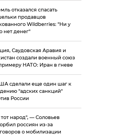
мль отказался спасать
ельки продавцов
кованного Wildberries: "Ни у
о нет денег"
ция, Саудовская Аравия и
истан создали военный союз
примеру НАТО: Иран в гневе
ША сделали еще один шаг к
дению "адских санкций"
тив России
е тот народ", — Соловьев
орбил россиян из-за
говоров о мобилизации