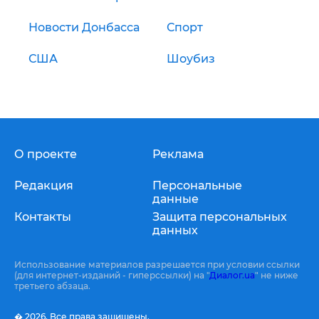
Новости Донбасса
Спорт
США
Шоубиз
О проекте
Реклама
Редакция
Персональные
данные
Контакты
Защита персональных
данных
Использование материалов разрешается при условии ссылки
(для интернет-изданий - гиперссылки) на "
Диалог.ua
" не ниже
третьего абзаца.
� 2026,
Все права защищены.