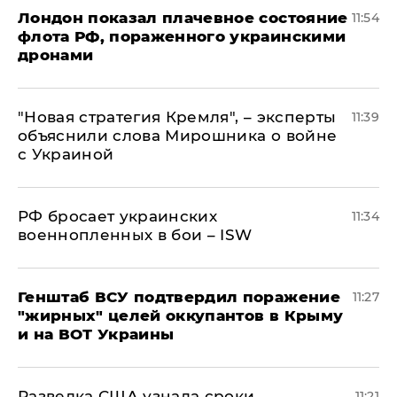
Лондон показал плачевное состояние
11:54
флота РФ, пораженного украинскими
дронами
"Новая стратегия Кремля", – эксперты
11:39
объяснили слова Мирошника о войне
с Украиной
РФ бросает украинских
11:34
военнопленных в бои – ISW
Генштаб ВСУ подтвердил поражение
11:27
"жирных" целей оккупантов в Крыму
и на ВОТ Украины
Разведка США узнала сроки
11:21