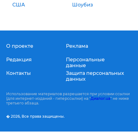
США
Шоубиз
О проекте
Реклама
Редакция
Персональные
данные
Контакты
Защита персональных
данных
Использование материалов разрешается при условии ссылки
(для интернет-изданий - гиперссылки) на "
Диалог.ua
" не ниже
третьего абзаца.
� 2026,
Все права защищены.